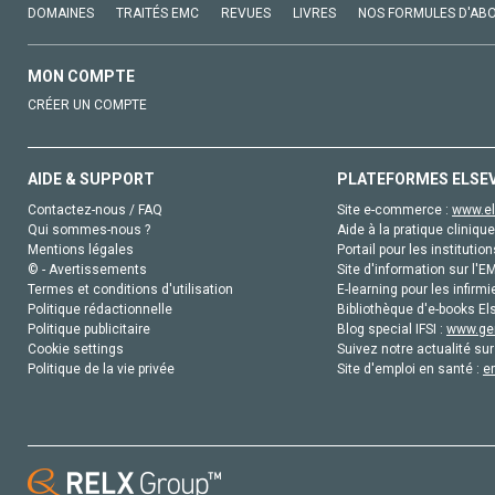
DOMAINES
TRAITÉS EMC
REVUES
LIVRES
NOS FORMULES D'AB
MON COMPTE
CRÉER UN COMPTE
AIDE & SUPPORT
PLATEFORMES ELSE
Contactez-nous / FAQ
Site e-commerce :
www.el
Qui sommes-nous ?
Aide à la pratique clinique
Mentions légales
Portail pour les institution
© - Avertissements
Site d'information sur l'E
Termes et conditions d'utilisation
E-learning pour les infirmi
Politique rédactionnelle
Bibliothèque d'e-books Els
Politique publicitaire
Blog special IFSI :
www.gen
Cookie settings
Suivez notre actualité sur
Politique de la vie privée
Site d'emploi en santé :
e