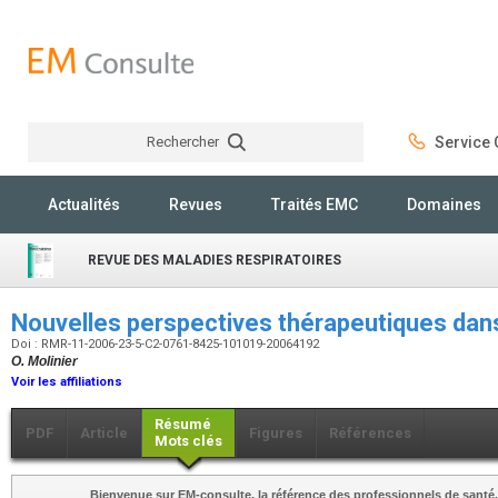
Rechercher
Service C
Rechercher
Actualités
Revues
Traités EMC
Domaines
REVUE DES MALADIES RESPIRATOIRES
Nouvelles perspectives thérapeutiques dan
Doi : RMR-11-2006-23-5-C2-0761-8425-101019-20064192
O. Molinier
Voir les affiliations
Résumé
PDF
Article
Figures
Références
Mots clés
Bienvenue sur EM-consulte, la référence des professionnels de santé.