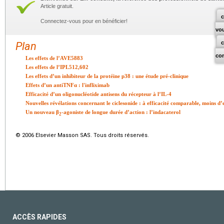
Article gratuit.
c
Connectez-vous pour en bénéficier!
vo
Plan
co
Les effets de l’AVE5883
Les effets de l’IPL512,602
Les effets d’un inhibiteur de la protéine p38 : une étude pré-clinique
Effets d’un antiTNFα : l'infliximab
Efficacité d’un oligonucléotide antisens du récepteur à l’IL-4
Nouvelles révélations concernant le ciclesonide : à efficacité comparable, moins d’
Un nouveau β
-agoniste de longue durée d’action : l’indacaterol
2
© 2006 Elsevier Masson SAS. Tous droits réservés.
ACCÈS RAPIDES