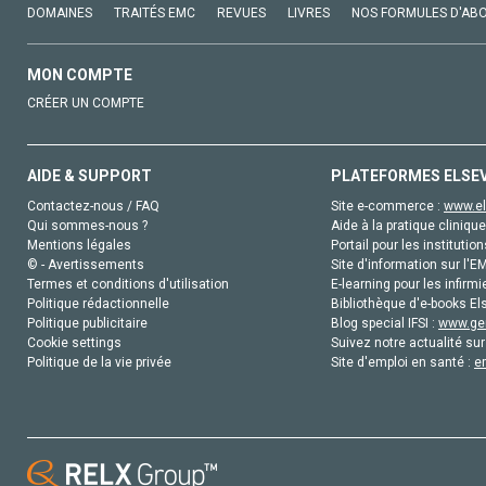
DOMAINES
TRAITÉS EMC
REVUES
LIVRES
NOS FORMULES D'AB
MON COMPTE
CRÉER UN COMPTE
AIDE & SUPPORT
PLATEFORMES ELSE
Contactez-nous / FAQ
Site e-commerce :
www.el
Qui sommes-nous ?
Aide à la pratique clinique
Mentions légales
Portail pour les institution
© - Avertissements
Site d'information sur l'E
Termes et conditions d'utilisation
E-learning pour les infirmi
Politique rédactionnelle
Bibliothèque d'e-books Els
Politique publicitaire
Blog special IFSI :
www.gen
Cookie settings
Suivez notre actualité sur
Politique de la vie privée
Site d'emploi en santé :
e