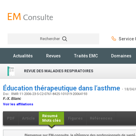
Rechercher
Service C
Rechercher
Actualités
Revues
Traités EMC
Domaines
REVUE DES MALADIES RESPIRATOIRES
Éducation thérapeutique dans l’asthme
- 18/04/
Doi : RMR-11-2006-23-5-C2-0761-8425-101019-20064193
F.-X. Blanc
Voir les affiliations
Résumé
PDF
Article
Figures
Références
Mots clés
Bienvenue sur EM-consulte, la référence des professionnels de santé.