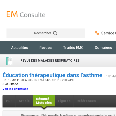
Rechercher
Service C
Rechercher
Actualités
Revues
Traités EMC
Domaines
REVUE DES MALADIES RESPIRATOIRES
Éducation thérapeutique dans l’asthme
- 18/04/
Doi : RMR-11-2006-23-5-C2-0761-8425-101019-20064193
F.-X. Blanc
Voir les affiliations
Résumé
PDF
Article
Figures
Références
Mots clés
Bienvenue sur EM-consulte, la référence des professionnels de santé.