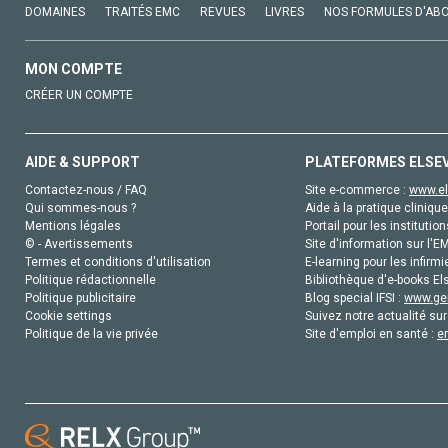
DOMAINES
TRAITÉS EMC
REVUES
LIVRES
NOS FORMULES D'AB
MON COMPTE
CRÉER UN COMPTE
AIDE & SUPPORT
PLATEFORMES ELSE
Contactez-nous / FAQ
Site e-commerce :
www.el
Qui sommes-nous ?
Aide à la pratique clinique
Mentions légales
Portail pour les institution
© - Avertissements
Site d'information sur l'E
Termes et conditions d'utilisation
E-learning pour les infirmi
Politique rédactionnelle
Bibliothèque d'e-books Els
Politique publicitaire
Blog special IFSI :
www.gen
Cookie settings
Suivez notre actualité sur
Politique de la vie privée
Site d'emploi en santé :
e