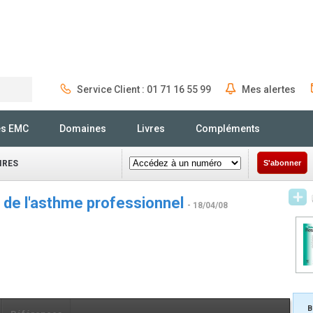
Service Client : 01 71 16 55 99
Mes alertes
Rechercher
és EMC
Domaines
Livres
Compléments
IRES
S'abonner
s de l'asthme professionnel
- 18/04/08
B