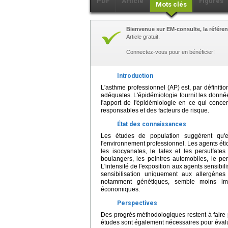
PDF
Article
Figures
Mots clés
Bienvenue sur EM-consulte, la référen
Article gratuit.
Connectez-vous pour en bénéficier!
Introduction
L'asthme professionnel (AP) est, par définiti
adéquates. L'épidémiologie fournit les donné
l'apport de l'épidémiologie en ce qui concer
responsables et des facteurs de risque.
État des connaissances
Les études de population suggèrent qu'
l'environnement professionnel. Les agents éti
les isocyanates, le latex et les persulfate
boulangers, les peintres automobiles, le per
L'intensité de l'exposition aux agents sensibili
sensibilisation uniquement aux allergènes 
notamment génétiques, semble moins imp
économiques.
Perspectives
Des progrès méthodologiques restent à faire 
études sont également nécessaires pour évalue