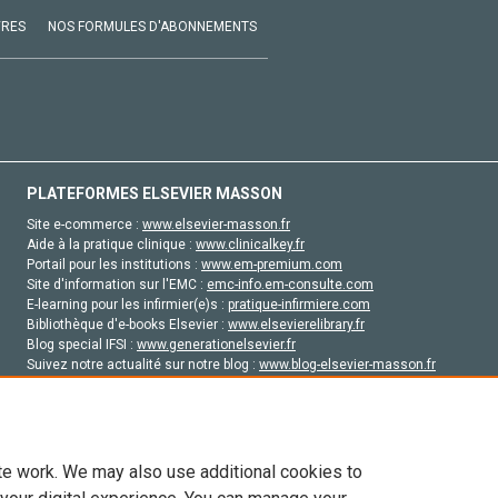
VRES
NOS FORMULES D'ABONNEMENTS
PLATEFORMES ELSEVIER MASSON
Site e-commerce :
www.elsevier-masson.fr
Aide à la pratique clinique :
www.clinicalkey.fr
Portail pour les institutions :
www.em-premium.com
Site d'information sur l'EMC :
emc-info.em-consulte.com
E-learning pour les infirmier(e)s :
pratique-infirmiere.com
Bibliothèque d'e-books Elsevier :
www.elsevierelibrary.fr
Blog special IFSI :
www.generationelsevier.fr
Suivez notre actualité sur notre blog :
www.blog-elsevier-masson.fr
Site d'emploi en santé :
emploisante.com
te work. We may also use additional cookies to