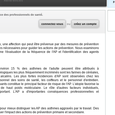
Références
p
ce des professionnels de santé.
connectez-vous
ou
créez un compte
on, une affection qui peut être prévenue par des mesures de prévention
es nécessaires pour guider les actions de prévention. Nous examinons
ne l'évaluation de la fréquence de l'AP et l'identification des agents
environ 15 % des asthmes de l'adulte peuvent être attribués à
ologiques les plus fréquemment incriminés sont les farines de céréales,
s alcalins. Les plus fortes incidences d'AP sont observées chez les
sonnel des soins de santé, les coiffeurs et le personnel d'entretien.
sants constitue le principal facteur de risque de l'AP. L'atopie favorise la
de haut poids moléculaire. Le rôle d'autres facteurs individuels,
ortant. L'AP a d'importantes conséquences professionnelles et
pour mieux distinguer les AP des asthmes aggravés par le travail. Des
r l'impact des actions de prévention primaire et secondaire.