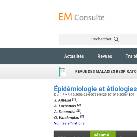
Rechercher
Actualités
Revues
Trait
REVUE DES MALADIES RESPIRATO
Épidémiologie et étiologie
Doi : RMR-12-2006-23-6-0761-8425-101019-20064109
[1]
J. Ameille
,
[2]
A. Larbanois
,
[1]
A. Descatha
,
[2]
O. Vandenplas
Voir les affiliations
Résumé