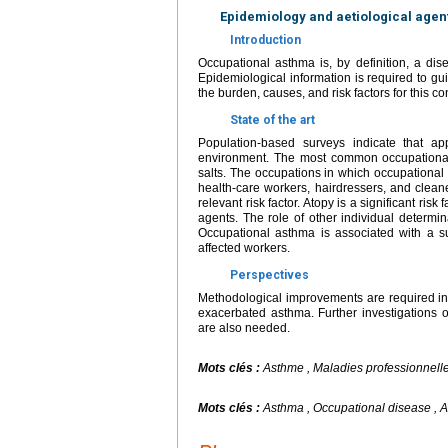
Epidemiology and aetiological agen
Introduction
Occupational asthma is, by definition, a dis
Epidemiological information is required to g
the burden, causes, and risk factors for this co
State of the art
Population-based surveys indicate that ap
environment. The most common occupational a
salts. The occupations in which occupationa
health-care workers, hairdressers, and clean
relevant risk factor. Atopy is a significant ris
agents. The role of other individual determin
Occupational asthma is associated with a s
affected workers.
Perspectives
Methodological improvements are required in
exacerbated asthma. Further investigations o
are also needed.
Mots clés :
Asthme , Maladies professionnelles
Mots clés :
Asthma , Occupational disease , Att