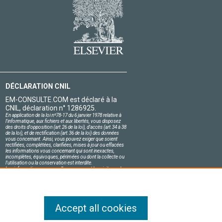
DÉCLARATION CNIL
EM-CONSULTE.COM est déclaré à la
CNIL, déclaration n° 1286925.
En application de la loi nº78-17 du 6 janvier 1978 relative à
l'informatique, aux fichiers et aux libertés, vous disposez
des droits d'opposition (art.26 de la loi), d'accès (art.34 à 38
de la loi), et de rectification (art.36 de la loi) des données
vous concernant. Ainsi, vous pouvez exiger que soient
rectifiées, complétées, clarifiées, mises à jour ou effacées
les informations vous concernant qui sont inexactes,
incomplètes, équivoques, périmées ou dont la collecte ou
l'utilisation ou la conservation est interdite.
Les informations personnelles concernant les visiteurs de
notre site, y compris leur identité, sont confidentielles.
Le responsable du site s'engage sur l'honneur à respecter
les conditions légales de confidentialité applicables en
France et à ne pas divulguer ces informations à des tiers.
Accept all cookies