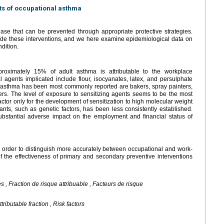
ts of occupational asthma
ease that can be prevented through appropriate protective strategies.
uide these interventions, and we here examine epidemiological data on
ndition.
proximately 15% of adult asthma is attributable to the workplace
gents implicated include flour, isocyanates, latex, and persulphate
l asthma has been most commonly reported are bakers, spray painters,
ers. The level of exposure to sensitizing agents seems to be the most
k factor only for the development of sensitization to high molecular weight
ants, such as genetic factors, has been less consistently established.
ubstantial adverse impact on the employment and financial status of
 order to distinguish more accurately between occupational and work-
f the effectiveness of primary and secondary preventive interventions
 , Fraction de risque attribuable , Facteurs de risque
ributable fraction , Risk factors