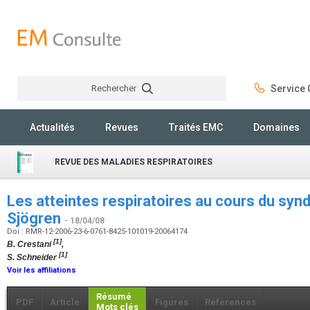
Rechercher
Service C
Rechercher
Actualités
Revues
Traités EMC
Domaines
REVUE DES MALADIES RESPIRATOIRES
Les atteintes respiratoires au cours du sy
Sjögren
- 18/04/08
Doi : RMR-12-2006-23-6-0761-8425-101019-20064174
[1]
B. Crestani
,
[1]
S. Schneider
Voir les affiliations
Résumé
PDF
Article
Figures
Références
Mots clés