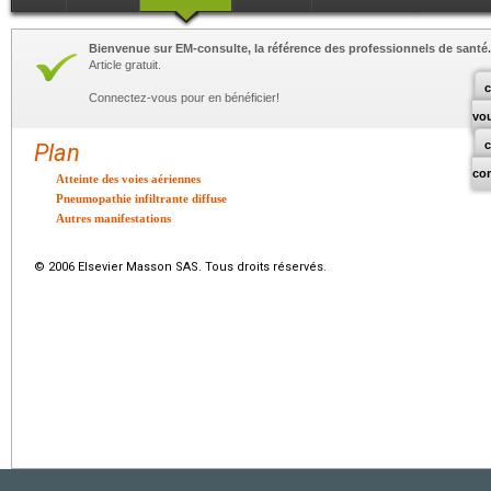
Bienvenue sur EM-consulte, la référence des professionnels de santé.
Article gratuit.
c
Connectez-vous pour en bénéficier!
vo
Plan
co
Atteinte des voies aériennes
Pneumopathie infiltrante diffuse
Autres manifestations
© 2006 Elsevier Masson SAS. Tous droits réservés.