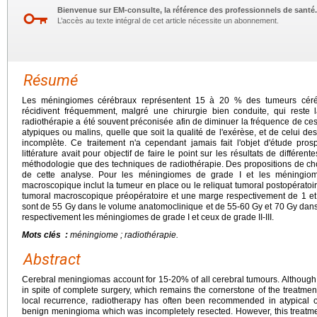
Bienvenue sur EM-consulte, la référence des professionnels de santé.
L’accès au texte intégral de cet article nécessite un abonnement.
Résumé
Les méningiomes cérébraux représentent 15 à 20 % des tumeurs céréb
récidivent fréquemment, malgré une chirurgie bien conduite, qui reste 
radiothérapie a été souvent préconisée afin de diminuer la fréquence de c
atypiques ou malins, quelle que soit la qualité de l'exérèse, et de celui 
incomplète. Ce traitement n'a cependant jamais fait l'objet d'étude pro
littérature avait pour objectif de faire le point sur les résultats de différent
méthodologie que des techniques de radiothérapie. Des propositions de choi
de cette analyse. Pour les méningiomes de grade I et les méningiome
macroscopique inclut la tumeur en place ou le reliquat tumoral postopérato
tumoral macroscopique préopératoire et une marge respectivement de 1 et 2
sont de 55 Gy dans le volume anatomoclinique et de 55-60 Gy et 70 Gy dan
respectivement les méningiomes de grade I et ceux de grade II-III.
Mots clés :
méningiome ; radiothérapie.
Abstract
Cerebral meningiomas account for 15-20% of all cerebral tumours. Although 
in spite of complete surgery, which remains the cornerstone of the treatment
local recurrence, radiotherapy has often been recommended in atypical 
benign meningioma which was incompletely resected. However, this treatme