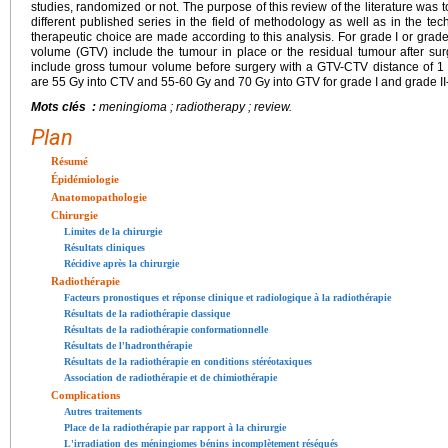
studies, randomized or not. The purpose of this review of the literature was t
different published series in the field of methodology as well as in the tec
therapeutic choice are made according to this analysis. For grade I or grade 
volume (GTV) include the tumour in place or the residual tumour after surg
include gross tumour volume before surgery with a GTV-CTV distance of 1 
are 55 Gy into CTV and 55-60 Gy and 70 Gy into GTV for grade I and grade II-
Mots clés :
meningioma ; radiotherapy ; review.
Plan
Résumé
Épidémiologie
Anatomopathologie
Chirurgie
Limites de la chirurgie
Résultats cliniques
Récidive après la chirurgie
Radiothérapie
Facteurs pronostiques et réponse clinique et radiologique à la radiothérapie
Résultats de la radiothérapie classique
Résultats de la radiothérapie conformationnelle
Résultats de l'hadronthérapie
Résultats de la radiothérapie en conditions stéréotaxiques
Association de radiothérapie et de chimiothérapie
Complications
Autres traitements
Place de la radiothérapie par rapport à la chirurgie
L'irradiation des méningiomes bénins incomplètement réséqués