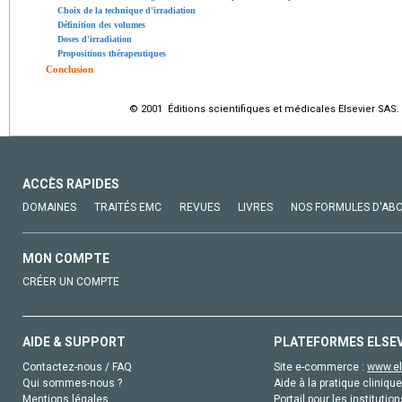
Choix de la technique d'irradiation
Définition des volumes
Doses d'irradiation
Propositions thérapeutiques
Conclusion
© 2001 Éditions scientifiques et médicales Elsevier SAS. 
ACCÈS RAPIDES
DOMAINES
TRAITÉS EMC
REVUES
LIVRES
NOS FORMULES D'AB
MON COMPTE
CRÉER UN COMPTE
AIDE & SUPPORT
PLATEFORMES ELSE
Contactez-nous / FAQ
Site e-commerce :
www.el
Qui sommes-nous ?
Aide à la pratique clinique
Mentions légales
Portail pour les institution