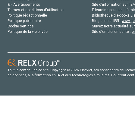
© - Avertissements
Site d'information sur l'E
Termes et conditions d'utilisation
E-learning pour les infirmi
Politique rédactionnelle
Bibliothèque d'e-books Els
Politique publicitaire
Blog special IFSI :
www.gen
Cookie settings
Suivez notre actualité sur
Politique de la vie privée
Site d'emploi en santé :
e
Tout le contenu de ce site: Copyright © 2026 Elsevier, ses concédants de licence e
de données, a la formation en IA et aux technologies similaires. Pour tout con