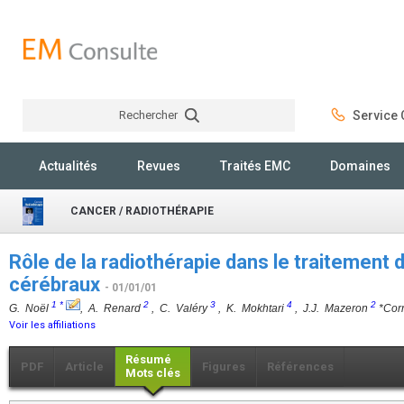
Rechercher
Service C
Rechercher
Actualités
Revues
Traités EMC
Domaines
CANCER / RADIOTHÉRAPIE
Rôle de la radiothérapie dans le traitemen
cérébraux
- 01/01/01
1
*
2
3
4
2
G. Noël
, A. Renard
, C. Valéry
, K. Mokhtari
, J.J. Mazeron
*Corr
Voir les affiliations
Résumé
PDF
Article
Figures
Références
Mots clés