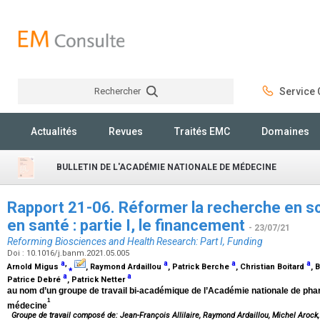
Rechercher
Service C
Rechercher
Actualités
Revues
Traités EMC
Domaines
BULLETIN DE L'ACADÉMIE NATIONALE DE MÉDECINE
Rapport 21-06. Réformer la recherche en sc
en santé : partie I, le financement
- 23/07/21
Reforming Biosciences and Health Research: Part I, Funding
Doi : 10.1016/j.banm.2021.05.005
a
,
a
a
a
Arnold Migus
⁎
, Raymond Ardaillou
, Patrick Berche
, Christian Boitard
, 
a
a
Patrice Debré
, Patrick Netter
au nom d’un groupe de travail bi-académique de l’Académie nationale de pha
1
médecine
Groupe de travail composé de: Jean-François Allilaire, Raymond Ardaillou, Michel Arock,