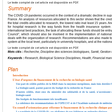
Le texte complet de cet article est disponible en PDF.
Summary
The COVID-19 pandemic occurred in the context of a dramatic decline in suppo
France. An analysis of resources allocated to this sector shows that the cre
the total credits allocated to research, the lowest ratio inat least 15 years.
for hospital research is the way funds from the health insurance system ar
international best practices, the task of allocating these funds should be ent
Council”, which should also be involved in the implementation of nationa
deals with the organization of research. Recommendations are also made to 
system at the local level, particularly in university hospitals, and at the nationa
Le texte complet de cet article est disponible en PDF.
Mots clés :
Recherche, Discipline des sciences biologiques, Santé, Gestion 
Keywords :
Research, Biological Science Disciplines, Health, Financial ma
Plan
Introduction
L’état d’urgence du financement de la recherche en biologie-santé
Une part de crédits publics de la R&D dans la moyenne européenne, mais loin derrière 
La biologie-santé, parent pauvre du budget de la recherche en France
D’autres crédits, dont ceux du ministère des solidarités et de la santé, n’accroisse
biologie-santé
Des budgets de fonctionnement très insuffisants
La cohérence des recommandations de l’OPECST et de l’Académie nationale de médecin
Un conseil d’orientation pour réformer le financement de la recherche clinique par l
La pandémie de la COVID-19 : un révélateur de nos faiblesses en recherche clinique