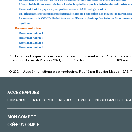
L’improbable financement de la recherche hospitalière par le ministère des solidarités et 
Comment font les pays les plus performants en R&D biologie-santé ?
Un alignement sur les pratiques internationales de l’allocation des moyens de la recherc
Le contexte de la COVID-19 doit être un accélérateur plutôt qu’un frein au financement d
Synthèse
Recommandations
Recommandation 1
Recommandation 2
Recommandation 3
Recommandation 4
☆
Un rapport exprime une prise de position officielle de l’Académie na
séance du mardi 23 mars 2021, a adopté le texte de ce rapport par 109 voix po
© 2021 l'Académie nationale de médecine. Publié par Elsevier Masson SAS. To
ACCÈS RAPIDES
DOMAINES
TRAITÉS EMC
REVUES
LIVRES
NOS FORMULES D'AB
MON COMPTE
CRÉER UN COMPTE