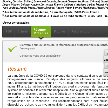
Bioulac, Christian Boitard, Emmanuel Cabanis, Bernard Charpentier, Bruno Clément, Lionel 
Degos, Vincent Delmas, Antoine Durrleman, Francis Galibert, Christiane Garbay, Michel Ham
Yves Le Bouc, Arnold Migus, Pierre Miossec, Patrick Netter, Bernard Nordlinger, Pierre-F
a
Académie nationale de médecine, 16, rue Bonaparte, 75006 Paris, France
b
Académie nationale de pharmacie, 4, avenue de l’Observatoire, 75006 Paris, Fr
⁎
Auteur correspondant.
Résumé
PDF
Article
Figures
Références
Mots clés
Bienvenue sur EM-consulte, la référence des professionnels de santé.
Article gratuit.
c
Connectez-vous pour en bénéficier!
vo
Résumé
co
La pandémie de la COVID-19 est survenue dans le contexte d’un recul spec
biologie-santé en France. L’analyse des moyens attribués à ce sect
2020 correspondent à seulement 17,2 % du total des crédits attribués à la r
moins 15 ans. La méthode d’attribution des crédits provenant de l’assura
système de soutien à la recherche hospitalière. Son alignement sur les bonne
de confier la mission d’allouer ces crédits à un « Conseil d’orientation de 
aussi être un acteur de la mise en œuvre des programmation nationales de
l’organisation de la recherche. Des recommandations sont aussi émise
dispositif de recherche au niveau local, dont dans les CHU, et au niveau nati