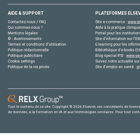
AIDE & SUPPORT
PLATEFORMES ELSE
Contactez-nous / FAQ
Site e-commerce :
www.el
Qui sommes-nous ?
Aide à la pratique clinique
Mentions légales
Portail pour les institution
© - Avertissements
Site d'information sur l'E
Termes et conditions d'utilisation
E-learning pour les infirmi
Politique rédactionnelle
Bibliothèque d'e-books Els
Politique publicitaire
Blog special IFSI :
www.gen
Cookie settings
Suivez notre actualité sur
Politique de la vie privée
Site d'emploi en santé :
e
Tout le contenu de ce site: Copyright © 2026 Elsevier, ses concédants de licence e
de données, a la formation en IA et aux technologies similaires. Pour tout con