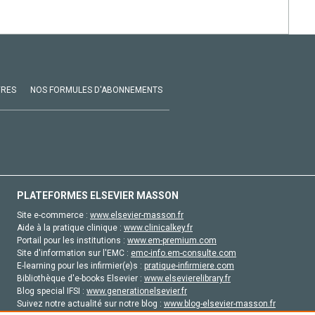
VRES
NOS FORMULES D'ABONNEMENTS
PLATEFORMES ELSEVIER MASSON
Site e-commerce :
www.elsevier-masson.fr
Aide à la pratique clinique :
www.clinicalkey.fr
Portail pour les institutions :
www.em-premium.com
Site d'information sur l'EMC :
emc-info.em-consulte.com
E-learning pour les infirmier(e)s :
pratique-infirmiere.com
Bibliothèque d'e-books Elsevier :
www.elsevierelibrary.fr
Blog special IFSI :
www.generationelsevier.fr
Suivez notre actualité sur notre blog :
www.blog-elsevier-masson.fr