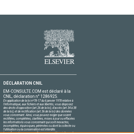
DÉCLARATION CNIL
EM-CONSULTE.COM est déclaré à la
CNIL, déclaration n° 1286925.
En application de la loi nº78-17 du 6 janvier 1978 relative à
l'informatique, aux fichiers et aux libertés, vous disposez
des droits d'opposition (art.26 de la loi), d'accès (art.34 à 38
de la loi), et de rectification (art.36 de la loi) des données
vous concernant. Ainsi, vous pouvez exiger que soient
rectifiées, complétées, clarifiées, mises à jour ou effacées
les informations vous concernant qui sont inexactes,
incomplètes, équivoques, périmées ou dont la collecte ou
l'utilisation ou la conservation est interdite.
Les informations personnelles concernant les visiteurs de