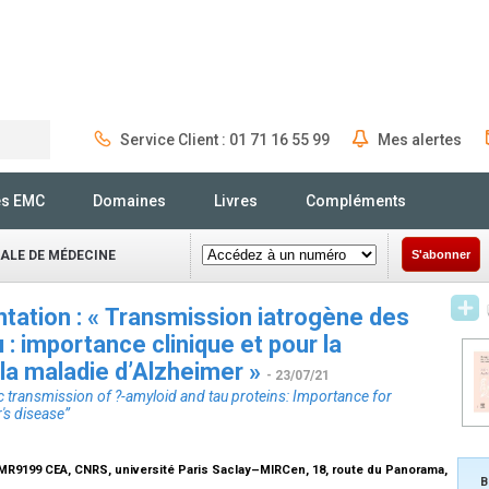
Service Client : 01 71 16 55 99
Mes alertes
Rechercher
és EMC
Domaines
Livres
Compléments
NALE DE MÉDECINE
S'abonner
ntation : « Transmission iatrogène des
 : importance clinique et pour la
la maladie d’Alzheimer »
- 23/07/21
c transmission of ?-amyloid and tau proteins: Importance for
's disease”
MR9199 CEA, CNRS, université Paris Saclay–MIRCen, 18, route du Panorama,
B