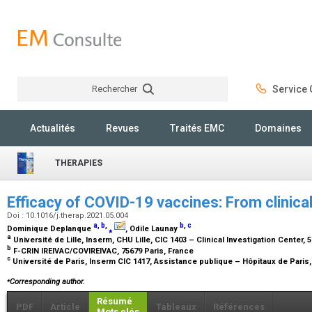
Rechercher
Service C
Rechercher
Actualités
Revues
Traités EMC
Domaines
THERAPIES
Efficacy of COVID-19 vaccines: From clinical t
Doi : 10.1016/j.therap.2021.05.004
a
,
b
,
b
,
c
Dominique Deplanque
⁎
, Odile Launay
a
Université de Lille, Inserm, CHU Lille, CIC 1403 – Clinical Investigation Center, 5
b
F-CRIN IREIVAC/COVIREIVAC, 75679 Paris, France
c
Université de Paris, Inserm CIC 1417, Assistance publique – Hôpitaux de Paris,
⁎
Corresponding author.
Résumé
PDF
Article
Tableaux
Références
Mots clés