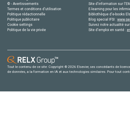
© - Avertissements
Site d'information sur l'E
Termes et conditions d'utilisation
E-learning pour les infirmi
Politique rédactionnelle
Bibliothèque d'e-books Els
Politique publicitaire
Blog special IFSI :
www.gen
Cookie settings
Suivez notre actualité sur
Politique de la vie privée
Site d'emploi en santé :
e
Tout le contenu de ce site: Copyright © 2026 Elsevier, ses concédants de licence e
de données, a la formation en IA et aux technologies similaires. Pour tout con