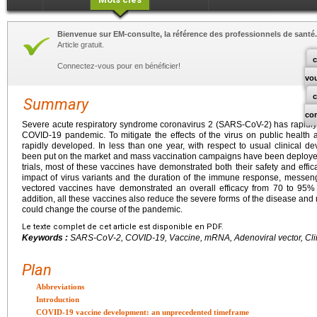
Bienvenue sur EM-consulte, la référence des professionnels de santé.
Article gratuit.
c
Connectez-vous pour en bénéficier!
vo
Summary
co
Severe acute respiratory syndrome coronavirus 2 (SARS-CoV-2) has rapidly
COVID-19 pandemic. To mitigate the effects of the virus on public health
rapidly developed. In less than one year, with respect to usual clinical d
been put on the market and mass vaccination campaigns have been deployed. 
trials, most of these vaccines have demonstrated both their safety and effi
impact of virus variants and the duration of the immune response, mess
vectored vaccines have demonstrated an overall efficacy from 70 to 95% in 
addition, all these vaccines also reduce the severe forms of the disease and 
could change the course of the pandemic.
Le texte complet de cet article est disponible en PDF.
Keywords :
SARS-CoV-2, COVID-19, Vaccine, mRNA, Adenoviral vector, Clinic
Plan
Abbreviations
Introduction
COVID-19 vaccine development: an unprecedented timeframe