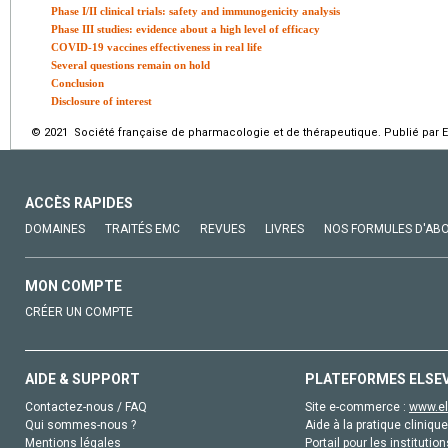
Phase I/II clinical trials: safety and immunogenicity analysis
Phase III studies: evidence about a high level of efficacy
COVID-19 vaccines effectiveness in real life
Several questions remain on hold
Conclusion
Disclosure of interest
© 2021 Société française de pharmacologie et de thérapeutique. Publié par E
ACCÈS RAPIDES
DOMAINES
TRAITÉS EMC
REVUES
LIVRES
NOS FORMULES D'AB
MON COMPTE
CRÉER UN COMPTE
AIDE & SUPPORT
PLATEFORMES ELSE
Contactez-nous / FAQ
Site e-commerce :
www.el
Qui sommes-nous ?
Aide à la pratique clinique
Mentions légales
Portail pour les institution