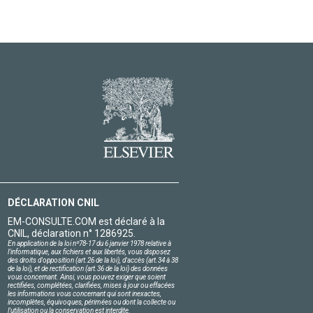
DÉCLARATION CNIL
EM-CONSULTE.COM est déclaré à la
CNIL, déclaration n° 1286925.
En application de la loi nº78-17 du 6 janvier 1978 relative à
l'informatique, aux fichiers et aux libertés, vous disposez
des droits d'opposition (art.26 de la loi), d'accès (art.34 à 38
de la loi), et de rectification (art.36 de la loi) des données
vous concernant. Ainsi, vous pouvez exiger que soient
rectifiées, complétées, clarifiées, mises à jour ou effacées
les informations vous concernant qui sont inexactes,
incomplètes, équivoques, périmées ou dont la collecte ou
l'utilisation ou la conservation est interdite.