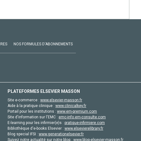
VRES
NOS FORMULES D'ABONNEMENTS
PLATEFORMES ELSEVIER MASSON
Site e-commerce :
www.elsevier-masson.fr
Aide à la pratique clinique :
www.clinicalkey.fr
Portail pour les institutions :
www.em-premium.com
Site d'information sur l'EMC :
emc-info.em-consulte.com
E-learning pour les infirmier(e)s :
pratique-infirmiere.com
Bibliothèque d'e-books Elsevier :
www.elsevierelibrary.fr
Blog special IFSI :
www.generationelsevier.fr
Suivez notre actualité sur notre blog :
www.blog-elsevier-masson.fr