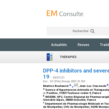
Rechercher
Actualités
Revues
Trait
THERAPIES
DPP-4 inhibitors and severe
19
- 30/07/21
Doi : 10.1016/j.therap.2021.01.051
a
,
b
Béatrice Bouhanick
⁎
, Jean-Luc Cracowski
a
Service d’Hypertension Artérielle et Thérapeut
J.-Poulhes, 31059 Toulouse cedex 9, France
b
INSERM, HP2, Centre Régional de Pharmacovigilan
Grenoble-Alpes, 38000 Grenoble, France
c
Département de Pharmacologie Médicale et Toxic
de Montpellier, CHU de Montpellier, 34295 Montpel