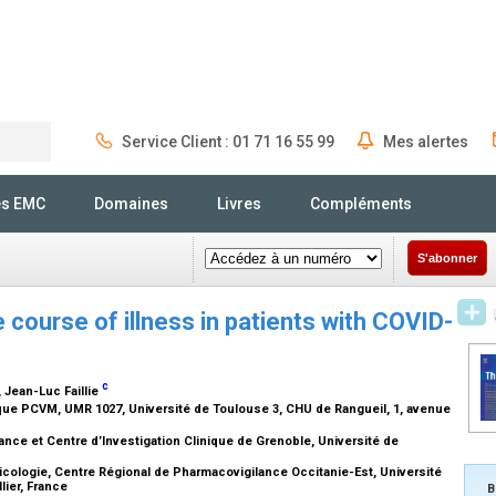
Service Client : 01 71 16 55 99
Mes alertes
Rechercher
és EMC
Domaines
Livres
Compléments
S'abonner
 course of illness in patients with COVID-
c
, Jean-Luc Faillie
ique PCVM, UMR 1027, Université de Toulouse 3, CHU de Rangueil, 1, avenue
ce et Centre d’Investigation Clinique de Grenoble, Université de
ologie, Centre Régional de Pharmacovigilance Occitanie-Est, Université
lier, France
B