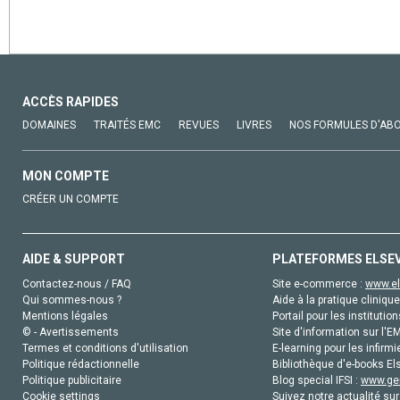
ACCÈS RAPIDES
DOMAINES
TRAITÉS EMC
REVUES
LIVRES
NOS FORMULES D'AB
MON COMPTE
CRÉER UN COMPTE
AIDE & SUPPORT
PLATEFORMES ELSE
Contactez-nous / FAQ
Site e-commerce :
www.el
Qui sommes-nous ?
Aide à la pratique clinique
Mentions légales
Portail pour les institution
© - Avertissements
Site d'information sur l'E
Termes et conditions d'utilisation
E-learning pour les infirmi
Politique rédactionnelle
Bibliothèque d'e-books Els
Politique publicitaire
Blog special IFSI :
www.gen
Cookie settings
Suivez notre actualité sur