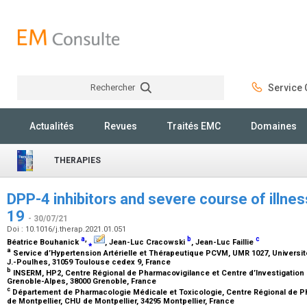
Rechercher
Service C
Rechercher
Actualités
Revues
Traités EMC
Domaines
THERAPIES
DPP-4 inhibitors and severe course of illnes
19
- 30/07/21
Doi : 10.1016/j.therap.2021.01.051
a
,
b
c
Béatrice Bouhanick
⁎
, Jean-Luc Cracowski
, Jean-Luc Faillie
a
Service d’Hypertension Artérielle et Thérapeutique PCVM, UMR 1027, Universit
J.-Poulhes, 31059 Toulouse cedex 9, France
b
INSERM, HP2, Centre Régional de Pharmacovigilance et Centre d’Investigation 
Grenoble-Alpes, 38000 Grenoble, France
c
Département de Pharmacologie Médicale et Toxicologie, Centre Régional de Ph
de Montpellier, CHU de Montpellier, 34295 Montpellier, France