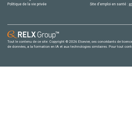
Politique de la vie privée
Site d'emploi en santé :
e
Tout le contenu de ce site: Copyright © 2026 Elsevier, ses concédants de licence e
de données, a la formation en IA et aux technologies similaires. Pour tout con