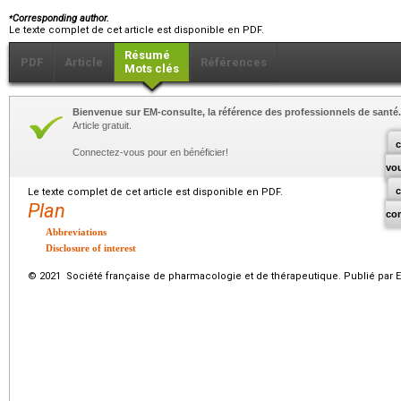
⁎
Corresponding author.
Le texte complet de cet article est disponible en PDF.
Résumé
PDF
Article
Références
Mots clés
Bienvenue sur EM-consulte, la référence des professionnels de santé.
Article gratuit.
c
Connectez-vous pour en bénéficier!
vo
Le texte complet de cet article est disponible en PDF.
Plan
co
Abbreviations
Disclosure of interest
© 2021 Société française de pharmacologie et de thérapeutique. Publié par E