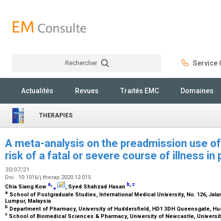
Rechercher
Service C
Rechercher
Actualités
Revues
Traités EMC
Domaines
THERAPIES
A meta-analysis on the preadmission use of
risk of a fatal or severe course of illness i
30/07/21
Doi : 10.1016/j.therap.2020.12.015
a
,
b
,
c
Chia Siang Kow
⁎
, Syed Shahzad Hasan
a
School of Postgraduate Studies, International Medical University, No. 126, Jalan J
Lumpur, Malaysia
b
Department of Pharmacy, University of Huddersfield, HD1 3DH Queensgate, Hu
c
School of Biomedical Sciences & Pharmacy, University of Newcastle, University