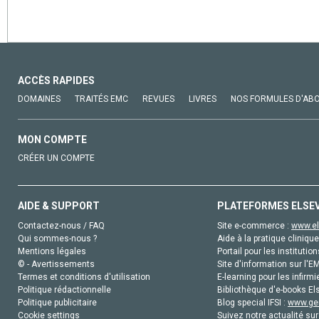
ACCÈS RAPIDES
DOMAINES
TRAITÉS EMC
REVUES
LIVRES
NOS FORMULES D'AB
MON COMPTE
CRÉER UN COMPTE
AIDE & SUPPORT
PLATEFORMES ELSE
Contactez-nous / FAQ
Site e-commerce :
www.el
Qui sommes-nous ?
Aide à la pratique clinique
Mentions légales
Portail pour les institution
© - Avertissements
Site d'information sur l'E
Termes et conditions d'utilisation
E-learning pour les infirmi
Politique rédactionnelle
Bibliothèque d'e-books Els
Politique publicitaire
Blog special IFSI :
www.gen
Cookie settings
Suivez notre actualité sur