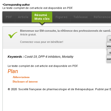
⁎
Corresponding author.
Le texte complet de cet article est disponible en PDF.
Résumé
PDF
Article
Figures
Tableaux
Référence
Mots clés
Bienvenue sur EM-consulte, la référence des professionnels de santé.
Article gratuit.
c
Connectez-vous pour en bénéficier!
vo
Keywords :
Covid-19, DPP-4 inhibitors, Mortality
co
Le texte complet de cet article est disponible en PDF.
Plan
Abbreviations
Disclosure of interest
© 2020 Société française de pharmacologie et de thérapeutique. Publié par E