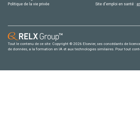
Politique de la vie privée
Site d'emploi en santé :
e
Tout le contenu de ce site: Copyright © 2026 Elsevier, ses concédants de licence e
de données, a la formation en IA et aux technologies similaires. Pour tout con