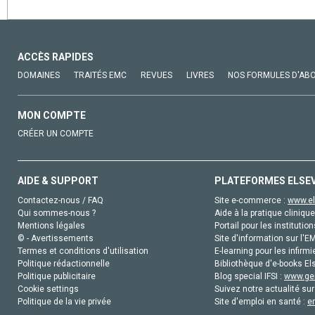
ACCÈS RAPIDES
DOMAINES
TRAITÉS EMC
REVUES
LIVRES
NOS FORMULES D'AB
MON COMPTE
CRÉER UN COMPTE
AIDE & SUPPORT
PLATEFORMES ELSE
Contactez-nous / FAQ
Site e-commerce :
www.el
Qui sommes-nous ?
Aide à la pratique clinique
Mentions légales
Portail pour les institution
© - Avertissements
Site d'information sur l'E
Termes et conditions d'utilisation
E-learning pour les infirmi
Politique rédactionnelle
Bibliothèque d'e-books Els
Politique publicitaire
Blog special IFSI :
www.gen
Cookie settings
Suivez notre actualité sur
Politique de la vie privée
Site d'emploi en santé :
e