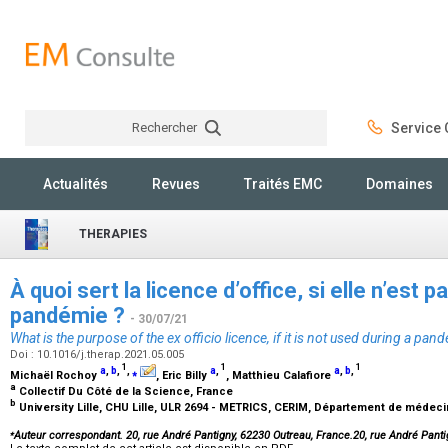
Rechercher
Service C
Rechercher
Actualités
Revues
Traités EMC
Domaines
THERAPIES
À quoi sert la licence d’office, si elle n’est p
pandémie ?
- 30/07/21
What is the purpose of the ex officio licence, if it is not used during a pan
Doi : 10.1016/j.therap.2021.05.005
1
1
1
a
,
b
,
,
⁎
a
,
a
,
b
,
Michaël Rochoy
, Eric Billy
, Matthieu Calafiore
a
Collectif Du Côté de la Science, France
b
University Lille, CHU Lille, ULR 2694 - METRICS, CERIM, Département de médecin
⁎
Auteur correspondant. 20, rue André Pantigny, 62230 Outreau, France.20, rue André Pan