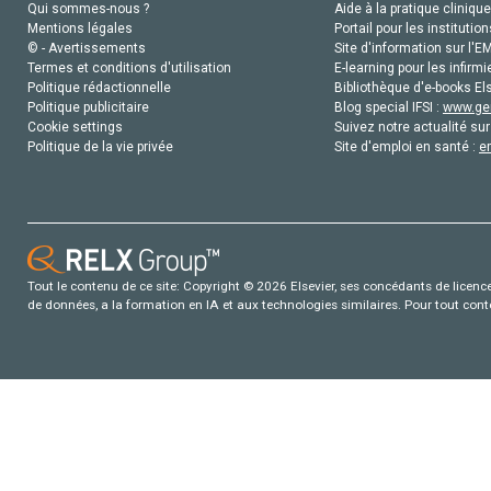
Qui sommes-nous ?
Aide à la pratique clinique
Mentions légales
Portail pour les institution
© - Avertissements
Site d'information sur l'E
Termes et conditions d'utilisation
E-learning pour les infirmi
Politique rédactionnelle
Bibliothèque d'e-books Els
Politique publicitaire
Blog special IFSI :
www.gen
Cookie settings
Suivez notre actualité sur
Politique de la vie privée
Site d'emploi en santé :
e
Tout le contenu de ce site: Copyright © 2026 Elsevier, ses concédants de licence e
de données, a la formation en IA et aux technologies similaires. Pour tout con