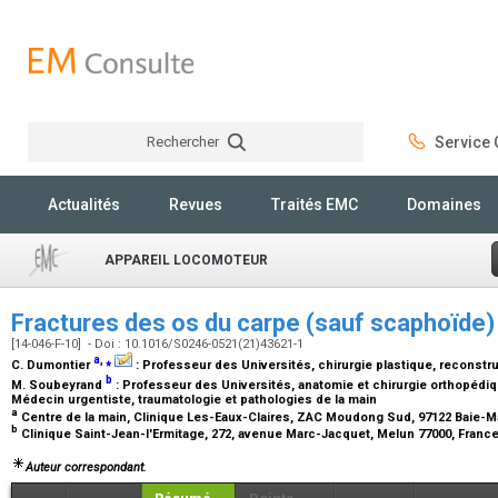
Rechercher
Service C
Rechercher
Actualités
Revues
Traités EMC
Domaines
APPAREIL LOCOMOTEUR
Fractures des os du carpe (sauf scaphoïde
[14-046-F-10] - Doi : 10.1016/S0246-0521(21)43621-1
a
,
⁎
C. Dumontier
:
Professeur des Universités, chirurgie plastique, reconstru
b
M. Soubeyrand
:
Professeur des Universités, anatomie et chirurgie orthopédi
Médecin urgentiste, traumatologie et pathologies de la main
a
Centre de la main, Clinique Les-Eaux-Claires, ZAC Moudong Sud, 97122 Baie-
b
Clinique Saint-Jean-l'Ermitage, 272, avenue Marc-Jacquet, Melun 77000, Franc
Auteur correspondant.