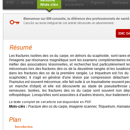
Résumé
Points
PDF
Article
Figures
Tableaux
Mots clés
essentiels
Bienvenue sur EM-consulte, la référence des professionnels de santé.
L’accès au texte intégral de cet article nécessite un abonnement.
EMC D
Résumé
Les fractures isolées des os du carpe, en dehors du scaphoïde, sont rares et 
l'imagerie par résonance magnétique sont les examens complémentaires indis
méfier des associations lésionnelles, et rechercher tout particulièrement 
méconnues lors des fractures des os de la deuxième rangée et les luxation
dans les fractures des os de la première rangée. Le triquetrum est l'os du 
scaphoïde). Il s'agit en général d'une lésion par compression détachant 
l'hamulus est souvent méconnue, elle fait suite à un traumatisme souvent peu
un manche d'objet) et elle est découverte au stade de pseudarthrose 
nerveuses. Isolées, les fractures des os du carpe sont souvent non dépla
orthopédique. Lorsqu'elles sont associées à d'autres lésions, leur traitement e
Le texte complet de cet article est disponible en PDF.
Mots-clés :
Fracture des os du carpe, Imagerie scanner, Triquetrum, Hama
Plan
Introduction