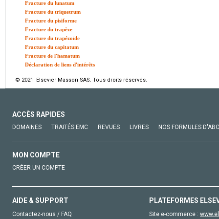
Fracture du lunatum
Fracture du triquetrum
Fracture du pisiforme
Fracture du trapèze
Fracture du trapézoïde
Fracture du capitatum
Fracture de l'hamatum
Déclaration de liens d'intérêts
© 2021 Elsevier Masson SAS. Tous droits réservés.
ACCÈS RAPIDES
DOMAINES
TRAITÉS EMC
REVUES
LIVRES
NOS FORMULES D'AB
MON COMPTE
CRÉER UN COMPTE
AIDE & SUPPORT
PLATEFORMES ELSE
Contactez-nous / FAQ
Site e-commerce :
www.el