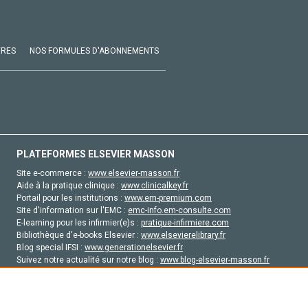
VRES
NOS FORMULES D'ABONNEMENTS
PLATEFORMES ELSEVIER MASSON
Site e-commerce :
www.elsevier-masson.fr
Aide à la pratique clinique :
www.clinicalkey.fr
Portail pour les institutions :
www.em-premium.com
Site d'information sur l'EMC :
emc-info.em-consulte.com
E-learning pour les infirmier(e)s :
pratique-infirmiere.com
Bibliothèque d'e-books Elsevier :
www.elsevierelibrary.fr
Blog special IFSI :
www.generationelsevier.fr
Suivez notre actualité sur notre blog :
www.blog-elsevier-masson.fr
Site d'emploi en santé :
emploisante.com