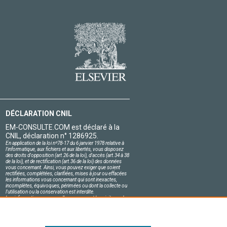
DÉCLARATION CNIL
EM-CONSULTE.COM est déclaré à la
CNIL, déclaration n° 1286925.
En application de la loi nº78-17 du 6 janvier 1978 relative à
l'informatique, aux fichiers et aux libertés, vous disposez
des droits d'opposition (art.26 de la loi), d'accès (art.34 à 38
de la loi), et de rectification (art.36 de la loi) des données
vous concernant. Ainsi, vous pouvez exiger que soient
rectifiées, complétées, clarifiées, mises à jour ou effacées
les informations vous concernant qui sont inexactes,
incomplètes, équivoques, périmées ou dont la collecte ou
l'utilisation ou la conservation est interdite.
Les informations personnelles concernant les visiteurs de
notre site, y compris leur identité, sont confidentielles.
Le responsable du site s'engage sur l'honneur à respecter
les conditions légales de confidentialité applicables en
France et à ne pas divulguer ces informations à des tiers.