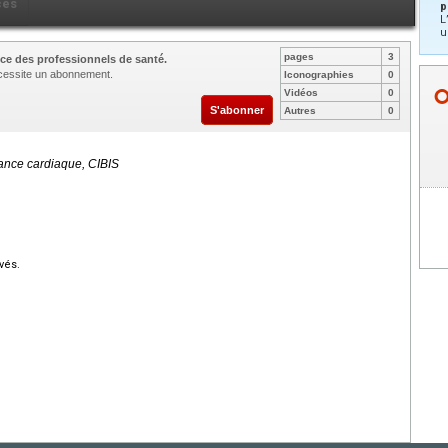
ces
p
L
u
pages
3
ce des professionnels de santé.
nécessite un abonnement.
Iconographies
0
Vidéos
0
S'abonner
Autres
0
sance cardiaque, CIBIS
vés.