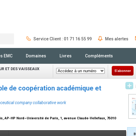
Service Client : 01 71 16 55 99
Mes alertes
Rechercher
és EMC
Domaines
Livres
Compléments
UR ET DES VAISSEAUX
S'abonner
mple de coopération académique et
aceutical company collaborative work
uis, AP-HP Nord–Université de Paris, 1, avenue Claude-Vellefaux, 75010
B