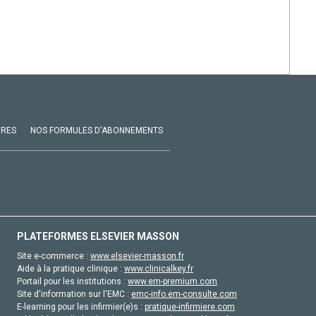
VRES
NOS FORMULES D'ABONNEMENTS
PLATEFORMES ELSEVIER MASSON
Site e-commerce :
www.elsevier-masson.fr
Aide à la pratique clinique :
www.clinicalkey.fr
Portail pour les institutions :
www.em-premium.com
Site d'information sur l'EMC :
emc-info.em-consulte.com
E-learning pour les infirmier(e)s :
pratique-infirmiere.com