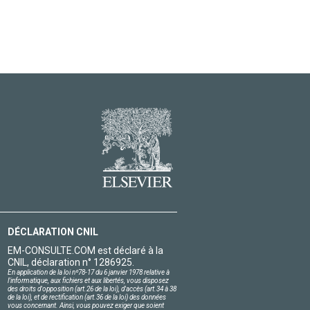
DÉCLARATION CNIL
EM-CONSULTE.COM est déclaré à la
CNIL, déclaration n° 1286925.
En application de la loi nº78-17 du 6 janvier 1978 relative à
l'informatique, aux fichiers et aux libertés, vous disposez
des droits d'opposition (art.26 de la loi), d'accès (art.34 à 38
de la loi), et de rectification (art.36 de la loi) des données
vous concernant. Ainsi, vous pouvez exiger que soient