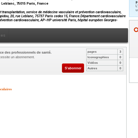
p
 Leblanc, 75015 Paris, France
L
u
 transplantation, service de médecine vasculaire et prévention cardiovasculaire,
idou, 20, rue Leblanc, 75737 Paris cedex 15, France.Département cardiovasculaire
prévention cardiovasculaire, AP–HP université Paris, hôpital européen Georges-
ces
pages
3
ce des professionnels de santé.
nécessite un abonnement.
Iconographies
0
Vidéos
0
S'abonner
Autres
0
culaires