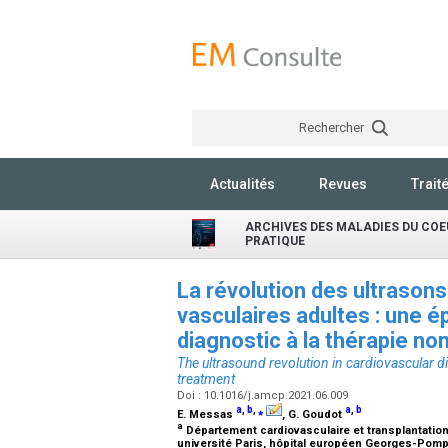
Rechercher
Actualités
Revues
Trait
ARCHIVES DES MALADIES DU COE
PRATIQUE
La révolution des ultrasons
vasculaires adultes : une 
diagnostic à la thérapie no
The ultrasound revolution in cardiovascular d
treatment
Doi : 10.1016/j.amcp.2021.06.009
a
,
b
,
⁎
a
,
b
E. Messas
, G. Goudot
a
Département cardiovasculaire et transplantatio
université Paris, hôpital européen Georges-Pompi