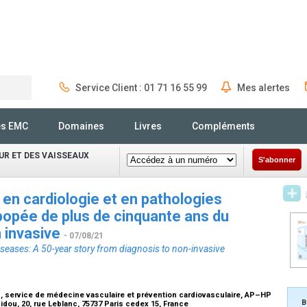
Service Client : 01 71 16 55 99
Mes alertes
Rechercher
és EMC
Domaines
Livres
Compléments
UR ET DES VAISSEAUX
S'abonner
 en cardiologie et en pathologies
épopée de plus de cinquante ans du
n invasive
- 07/08/21
iseases: A 50-year story from diagnosis to non-invasive
n, service de médecine vasculaire et prévention cardiovasculaire, AP–HP
B
dou, 20, rue Leblanc, 75737 Paris cedex 15, France