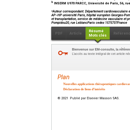
b
INSERM U970 PARCC, Université de Paris, 56, rue
⁎
Auteur correspondant. Département cardiovasculaire et
AP–HP université Paris, hôpital européen Georges-Pomp
et transplantation, service de médecine vasculaire et 
Pompidou20, rue LeblancParis cedex 1575737France
Résumé
PDF
Article
Référen
Mots clés
Bienvenue sur EM-consulte, la référen
L’accès au texte intégral de cet article 
Plan
Nouvelles applications thérapeutiques cardiovas
Déclaration de liens d’intérêts
© 2021 Publié par Elsevier Masson SAS.