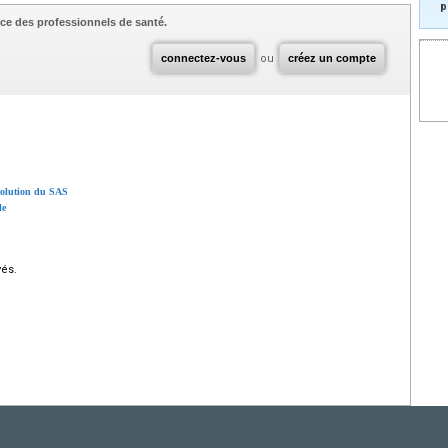
p
ce des professionnels de santé.
connectez-vous
ou
créez un compte
évolution du SAS
le
vés.