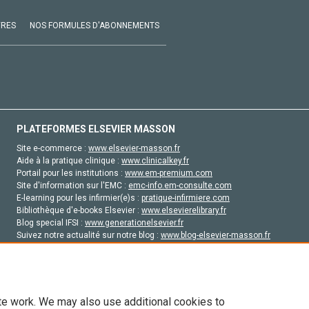
VRES
NOS FORMULES D'ABONNEMENTS
PLATEFORMES ELSEVIER MASSON
Site e-commerce :
www.elsevier-masson.fr
Aide à la pratique clinique :
www.clinicalkey.fr
Portail pour les institutions :
www.em-premium.com
Site d'information sur l'EMC :
emc-info.em-consulte.com
E-learning pour les infirmier(e)s :
pratique-infirmiere.com
Bibliothèque d'e-books Elsevier :
www.elsevierelibrary.fr
Blog special IFSI :
www.generationelsevier.fr
Suivez notre actualité sur notre blog :
www.blog-elsevier-masson.fr
Site d'emploi en santé :
emploisante.com
te work. We may also use additional cookies to