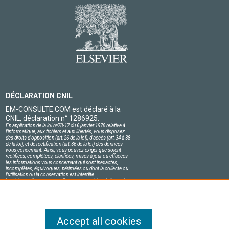
DÉCLARATION CNIL
EM-CONSULTE.COM est déclaré à la
CNIL, déclaration n° 1286925.
En application de la loi nº78-17 du 6 janvier 1978 relative à
l'informatique, aux fichiers et aux libertés, vous disposez
des droits d'opposition (art.26 de la loi), d'accès (art.34 à 38
de la loi), et de rectification (art.36 de la loi) des données
vous concernant. Ainsi, vous pouvez exiger que soient
rectifiées, complétées, clarifiées, mises à jour ou effacées
les informations vous concernant qui sont inexactes,
incomplètes, équivoques, périmées ou dont la collecte ou
l'utilisation ou la conservation est interdite.
Les informations personnelles concernant les visiteurs de
notre site, y compris leur identité, sont confidentielles.
Le responsable du site s'engage sur l'honneur à respecter
les conditions légales de confidentialité applicables en
France et à ne pas divulguer ces informations à des tiers.
Accept all cookies