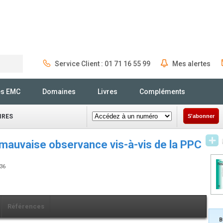
Service Client : 01 71 16 55 99
Mes alertes
Rechercher
és EMC
Domaines
Livres
Compléments
IRES
S'abonner
 mauvaise observance vis-à-vis de la PPC
236
Références
B