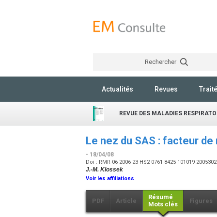
Rechercher
Actualités
Revues
Trait
REVUE DES MALADIES RESPIRATO
Le nez du SAS : facteur de
- 18/04/08
Doi : RMR-06-2006-23-HS2-0761-8425-101019-200530
J.-M. Klossek
Voir les affiliations
Résumé
PDF
Article
Figures
Mots clés