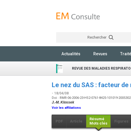
Rechercher
Actualités
Revues
Trait
REVUE DES MALADIES RESPIRATO
Le nez du SAS : facteur de
- 18/04/08
Doi : RMR-06-2006-23-HS2-0761-8425-101019-200530
J.-M. Klossek
Voir les affiliations
Résumé
PDF
Article
Figures
Mots clés