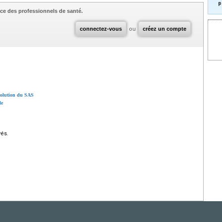
p
ce des professionnels de santé.
connectez-vous
ou
créez un compte
évolution du SAS
le
vés.