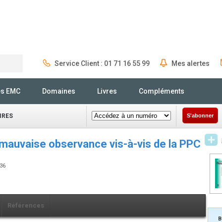
Service Client : 01 71 16 55 99
Mes alertes
Rechercher
és EMC
Domaines
Livres
Compléments
IRES
S'abonner
 mauvaise observance vis-à-vis de la PPC
236
Références
B