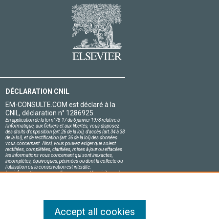
DÉCLARATION CNIL
EM-CONSULTE.COM est déclaré à la
CNIL, déclaration n° 1286925.
En application de la loi nº78-17 du 6 janvier 1978 relative à
l'informatique, aux fichiers et aux libertés, vous disposez
des droits d'opposition (art.26 de la loi), d'accès (art.34 à 38
de la loi), et de rectification (art.36 de la loi) des données
vous concernant. Ainsi, vous pouvez exiger que soient
rectifiées, complétées, clarifiées, mises à jour ou effacées
les informations vous concernant qui sont inexactes,
incomplètes, équivoques, périmées ou dont la collecte ou
l'utilisation ou la conservation est interdite.
Les informations personnelles concernant les visiteurs de
notre site, y compris leur identité, sont confidentielles.
Le responsable du site s'engage sur l'honneur à respecter
les conditions légales de confidentialité applicables en
France et à ne pas divulguer ces informations à des tiers.
Accept all cookies