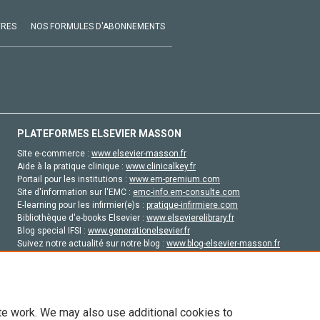
VRES
NOS FORMULES D'ABONNEMENTS
PLATEFORMES ELSEVIER MASSON
Site e-commerce :
www.elsevier-masson.fr
Aide à la pratique clinique :
www.clinicalkey.fr
Portail pour les institutions :
www.em-premium.com
Site d'information sur l'EMC :
emc-info.em-consulte.com
E-learning pour les infirmier(e)s :
pratique-infirmiere.com
Bibliothèque d'e-books Elsevier :
www.elsevierelibrary.fr
Blog special IFSI :
www.generationelsevier.fr
Suivez notre actualité sur notre blog :
www.blog-elsevier-masson.fr
Site d'emploi en santé :
emploisante.com
te work. We may also use additional cookies to