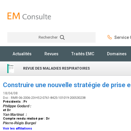
Rechercher
Service C
Rechercher
Actualités
Revues
Traités EMC
Domaines
REVUE DES MALADIES RESPIRATOIRES
Construire une nouvelle stratégie de prise
18/04/08
Doi : RMR-06-2006-23-HS2-0761-8425-101019-200530238
Présidents : Pr
Philippe Godard :
et Dr
Yan Martinat :
Compte rendu réalisé par : Dr
Pierre-Régis Burgel
Voir les affiliations