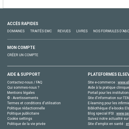
ACCÈS RAPIDES
DOMAINES
TRAITÉS EMC
REVUES
LIVRES
NOS FORMULES D'AB
MON COMPTE
CRÉER UN COMPTE
AIDE & SUPPORT
PLATEFORMES ELSE
Contactez-nous / FAQ
Site e-commerce :
www.el
Qui sommes-nous ?
Aide à la pratique clinique
Mentions légales
Portail pour les institution
© - Avertissements
Site d'information sur l'E
Termes et conditions d'utilisation
E-learning pour les infirmi
Politique rédactionnelle
Bibliothèque d'e-books Els
Politique publicitaire
Blog special IFSI :
www.gen
Cookie settings
Suivez notre actualité sur
Politique de la vie privée
Site d'emploi en santé :
e