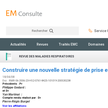
Rechercher
Service C
Rechercher
Actualités
Revues
Traités EMC
Domaines
REVUE DES MALADIES RESPIRATOIRES
Construire une nouvelle stratégie de prise
18/04/08
Doi : RMR-06-2006-23-HS2-0761-8425-101019-200530238
Présidents : Pr
Philippe Godard :
et Dr
Yan Martinat :
Compte rendu réalisé par : Dr
Pierre-Régis Burgel
Voir les affiliations