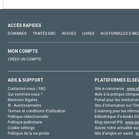
ACCÈS RAPIDES
DOMAINES
TRAITÉS EMC
REVUES
LIVRES
NOS FORMULES D'AB
MON COMPTE
CRÉER UN COMPTE
AIDE & SUPPORT
PLATEFORMES ELSE
Contactez-nous / FAQ
Site e-commerce :
www.el
Qui sommes-nous ?
Aide à la pratique clinique
Mentions légales
Portail pour les institution
© - Avertissements
Site d'information sur l'E
Termes et conditions d'utilisation
E-learning pour les infirmi
Politique rédactionnelle
Bibliothèque d'e-books Els
Politique publicitaire
Blog special IFSI :
www.gen
Cookie settings
Suivez notre actualité sur
Politique de la vie privée
Site d'emploi en santé :
e