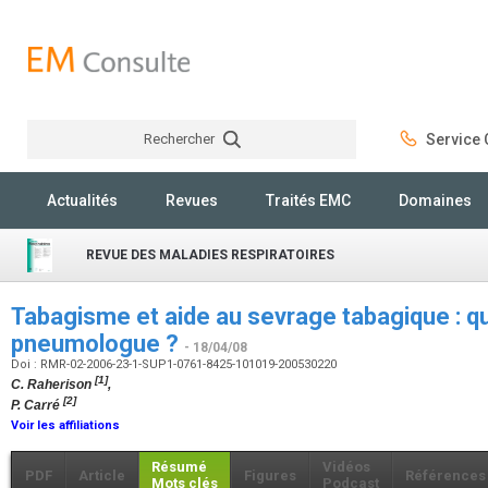
Rechercher
Service C
Rechercher
Actualités
Revues
Traités EMC
Domaines
REVUE DES MALADIES RESPIRATOIRES
Tabagisme et aide au sevrage tabagique : qu
pneumologue ?
- 18/04/08
Doi : RMR-02-2006-23-1-SUP1-0761-8425-101019-200530220
[1]
C. Raherison
,
[2]
P. Carré
Voir les affiliations
Résumé
Vidéos
PDF
Article
Figures
Références
Mots clés
Podcast