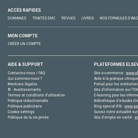
ACCÈS RAPIDES
DOMAINES
TRAITÉS EMC
REVUES
LIVRES
NOS FORMULES D'AB
MON COMPTE
CRÉER UN COMPTE
AIDE & SUPPORT
PLATEFORMES ELSE
Contactez-nous / FAQ
Site e-commerce :
www.el
Qui sommes-nous ?
Aide à la pratique clinique
Mentions légales
Portail pour les institution
© - Avertissements
Site d'information sur l'E
Termes et conditions d'utilisation
E-learning pour les infirmi
Politique rédactionnelle
Bibliothèque d'e-books Els
Politique publicitaire
Blog special IFSI :
www.gen
Cookie settings
Suivez notre actualité sur
Politique de la vie privée
Site d'emploi en santé :
e