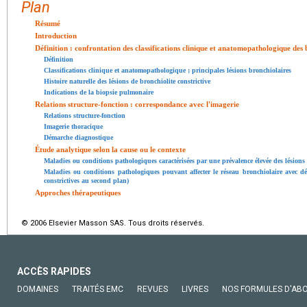
Plan
Résumé
Introduction
Définition : confrontation des classifications clinique et anatomopathologique des 
Définition
Classifications clinique et anatomopathologique ; principales lésions bronchiolaires
Histoire naturelle des lésions de bronchiolite constrictive
Indications de la biopsie pulmonaire
Relations structure-fonction : correspondance avec l'imagerie
Relations structure-fonction
Imagerie thoracique
Démarche diagnostique
Étude analytique selon la cause ou le contexte
Maladies ou conditions pathologiques caractérisées par une prévalence élevée des lésions 
Maladies ou conditions pathologiques pouvant affecter le réseau bronchiolaire avec d
constrictives au second plan)
Approches thérapeutiques
© 2006 Elsevier Masson SAS. Tous droits réservés.
ACCÈS RAPIDES
DOMAINES
TRAITÉS EMC
REVUES
LIVRES
NOS FORMULES D'AB