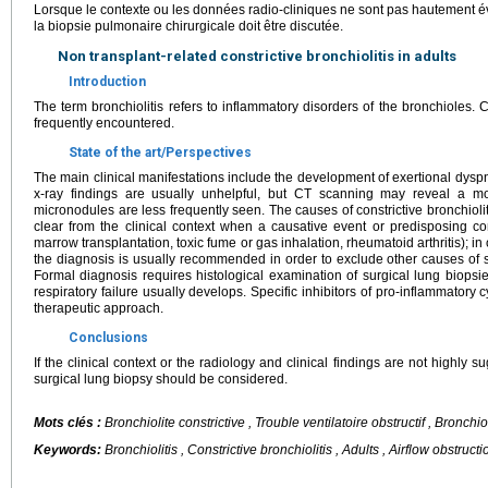
Lorsque le contexte ou les données radio-cliniques ne sont pas hautement évo
la biopsie pulmonaire chirurgicale doit être discutée.
Non transplant-related constrictive bronchiolitis in adults
Introduction
The term bronchiolitis refers to inflammatory disorders of the bronchioles. Co
frequently encountered.
State of the art/Perspectives
The main clinical manifestations include the development of exertional dyspn
x-ray findings are usually unhelpful, but CT scanning may reveal a mos
micronodules are less frequently seen. The causes of constrictive bronchio
clear from the clinical context when a causative event or predisposing co
marrow transplantation, toxic fume or gas inhalation, rheumatoid arthritis); i
the diagnosis is usually recommended in order to exclude other causes of s
Formal diagnosis requires histological examination of surgical lung biopsies
respiratory failure usually develops. Specific inhibitors of pro-inflammator
therapeutic approach.
Conclusions
If the clinical context or the radiology and clinical findings are not highly su
surgical lung biopsy should be considered.
Mots clés :
Bronchiolite constrictive , Trouble ventilatoire obstructif , Bronchio
Keywords:
Bronchiolitis , Constrictive bronchiolitis , Adults , Airflow obstructi