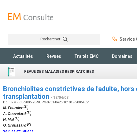
Rechercher
Service C
Rechercher
Actualités
Revues
Traités EMC
Domaines
REVUE DES MALADIES RESPIRATOIRES
Bronchiolites constrictives de l'adulte, hors
transplantation
- 18/04/08
Doi : RMR-06-2006-23-SUP3-0761-8425-101019-20064021
[1]
M. Fournier
,
[2]
A. Couvelard
,
[1]
H. Mal
,
[2]
O. Groussard
Voir les affiliations