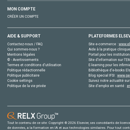
MON COMPTE
CRÉER UN COMPTE
AIDE & SUPPORT
PLATEFORMES ELSE
Contactez-nous / FAQ
Site e-commerce :
www.el
Qui sommes-nous ?
Aide à la pratique clinique
Mentions légales
Portail pour les institution
© - Avertissements
Site d'information sur l'E
Termes et conditions d'utilisation
E-learning pour les infirmi
Politique rédactionnelle
Bibliothèque d'e-books Els
Politique publicitaire
Blog special IFSI :
www.gen
Cookie settings
Suivez notre actualité sur
Politique de la vie privée
Site d'emploi en santé :
e
Tout le contenu de ce site: Copyright © 2026 Elsevier, ses concédants de licence e
de données, a la formation en IA et aux technologies similaires. Pour tout con