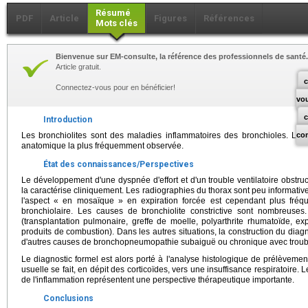
Résumé
PDF
Article
Figures
Références
Mots clés
Bienvenue sur EM-consulte, la référence des professionnels de santé.
Article gratuit.
c
Connectez-vous pour en bénéficier!
vo
Introduction
Les bronchiolites sont des maladies inflammatoires des bronchioles. La br
co
anatomique la plus fréquemment observée.
État des connaissances/Perspectives
Le développement d'une dyspnée d'effort et d'un trouble ventilatoire obstruc
la caractérise cliniquement. Les radiographies du thorax sont peu informative
l'aspect « en mosaïque » en expiration forcée est cependant plus fréqu
bronchiolaire. Les causes de bronchiolite constrictive sont nombreuses
(transplantation pulmonaire, greffe de moelle, polyarthrite rhumatoïde, e
produits de combustion). Dans les autres situations, la construction du diagno
d'autres causes de bronchopneumopathie subaiguë ou chronique avec trouble 
Le diagnostic formel est alors porté à l'analyse histologique de prélèvemen
usuelle se fait, en dépit des corticoïdes, vers une insuffisance respiratoire.
de l'inflammation représentent une perspective thérapeutique importante.
Conclusions