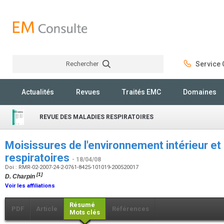
Rechercher
Service C
Rechercher
Actualités
Revues
Traités EMC
Domaines
REVUE DES MALADIES RESPIRATOIRES
Moisissures de l'environnement intérieur et
respiratoires
- 18/04/08
Doi : RMR-02-2007-24-2-0761-8425-101019-200520017
[1]
D. Charpin
Voir les affiliations
Résumé
PDF
Article
Références
Mots clés