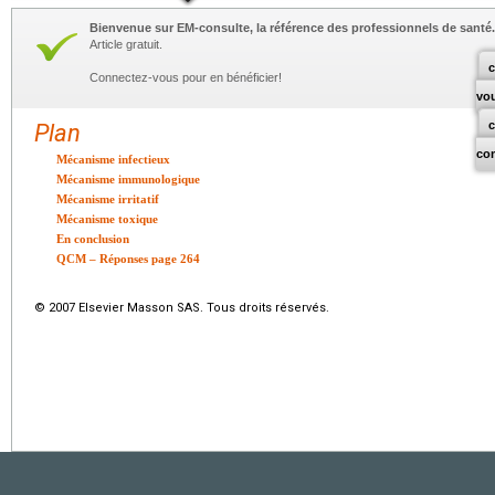
Bienvenue sur EM-consulte, la référence des professionnels de santé.
Article gratuit.
c
Connectez-vous pour en bénéficier!
vo
Plan
co
Mécanisme infectieux
Mécanisme immunologique
Mécanisme irritatif
Mécanisme toxique
En conclusion
QCM – Réponses page 264
© 2007 Elsevier Masson SAS. Tous droits réservés.