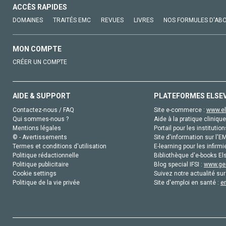
ACCÈS RAPIDES
DOMAINES
TRAITÉS EMC
REVUES
LIVRES
NOS FORMULES D'AB
MON COMPTE
CRÉER UN COMPTE
AIDE & SUPPORT
PLATEFORMES ELSE
Contactez-nous / FAQ
Site e-commerce :
www.el
Qui sommes-nous ?
Aide à la pratique clinique
Mentions légales
Portail pour les institution
© - Avertissements
Site d'information sur l'E
Termes et conditions d'utilisation
E-learning pour les infirmi
Politique rédactionnelle
Bibliothèque d'e-books Els
Politique publicitaire
Blog special IFSI :
www.gen
Cookie settings
Suivez notre actualité sur
Politique de la vie privée
Site d'emploi en santé :
e