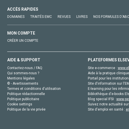
ACCÈS RAPIDES
DOMAINES
TRAITÉS EMC
REVUES
LIVRES
NOS FORMULES D'AB
MON COMPTE
CRÉER UN COMPTE
AIDE & SUPPORT
PLATEFORMES ELSE
Contactez-nous / FAQ
Site e-commerce :
www.el
Qui sommes-nous ?
Aide à la pratique clinique
Mentions légales
Portail pour les institution
© - Avertissements
Site d'information sur l'E
Termes et conditions d'utilisation
E-learning pour les infirmi
Politique rédactionnelle
Bibliothèque d'e-books Els
Politique publicitaire
Blog special IFSI :
www.gen
Cookie settings
Suivez notre actualité sur
Politique de la vie privée
Site d'emploi en santé :
e