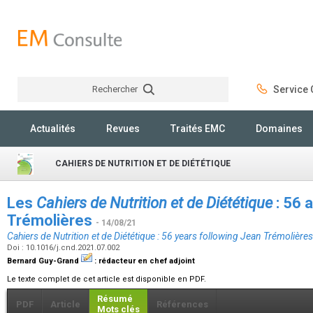
Rechercher
Service C
Rechercher
Actualités
Revues
Traités EMC
Domaines
CAHIERS DE NUTRITION ET DE DIÉTÉTIQUE
Les
Cahiers de Nutrition et de Diététique
: 56 
Trémolières
- 14/08/21
Cahiers de Nutrition et de Diététique
: 56 years following Jean Trémolières
Doi : 10.1016/j.cnd.2021.07.002
Bernard Guy-Grand
:
rédacteur en chef adjoint
Le texte complet de cet article est disponible en PDF.
Résumé
PDF
Article
Références
Mots clés