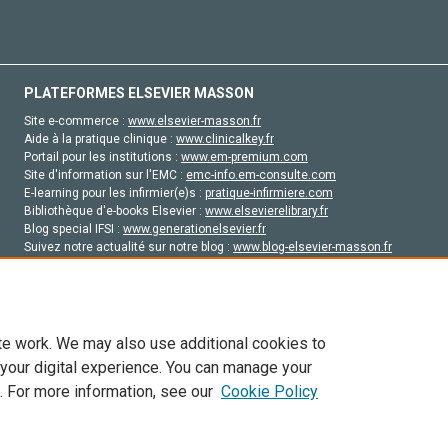
PLATEFORMES ELSEVIER MASSON
Site e-commerce :
www.elsevier-masson.fr
Aide à la pratique clinique :
www.clinicalkey.fr
Portail pour les institutions :
www.em-premium.com
Site d'information sur l'EMC :
emc-info.em-consulte.com
E-learning pour les infirmier(e)s :
pratique-infirmiere.com
Bibliothèque d'e-books Elsevier :
www.elsevierelibrary.fr
Blog special IFSI :
www.generationelsevier.fr
Suivez notre actualité sur notre blog :
www.blog-elsevier-masson.fr
Site d'emploi en santé :
emploisante.com
te work. We may also use additional cookies to
 your digital experience. You can manage your
. For more information, see our
Cookie Policy
vier, ses concédants de licence et ses contributeurs. Tout les droits sont réservés, y 
ogies similaires. Pour tout contenu en libre accès, les conditions de licence Creati