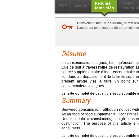
Résumé
Points
PDF
Article
Mots clés
essentie
Bienvenue sur EM-consulte, la référen
L’accès au texte intégral de cet article 
Résumé
La consommation d’algues, bien qu’encore p
Que ce soit à travers l’offre de restauration 
source supplémentaire d’iode encore mal cara
conduire au dépassement de la limite supérie
présent article vise à faire un point su
consommateurs d’algues.
Le texte complet de cet article est disponible 
Summary
Seaweed consumption, although not yet wide
Asian food or food supplements, it constitutes a
Under certain circumstances, a high consu
dysfunction. The purpose of this article i
consumers.
Le texte complet de cet article est disponible 