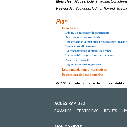
Mots clés :
Algues, Iode, Thyroïde, Compléme
Keywords :
Seaweed, Iodine, Thyroid, Toxici
Plan
Introduction
L’iode, un nutriment indispensable
Avec une toxicité caractérisée
Une exposition alimentaire principalement marine
Interactions alimentaires
La consommation d’algues en France
La quantité d’algues à ne pas dépasser
Au-delà de l’assiette
Algues et troubles thyroïdiens
Recommandations et conclusions
Déclaration de liens d’intérêts
© 2021 Société française de nutrition. Publié 
ACCÈS RAPIDES
DOMAINES
TRAITÉS EMC
REVUES
LI