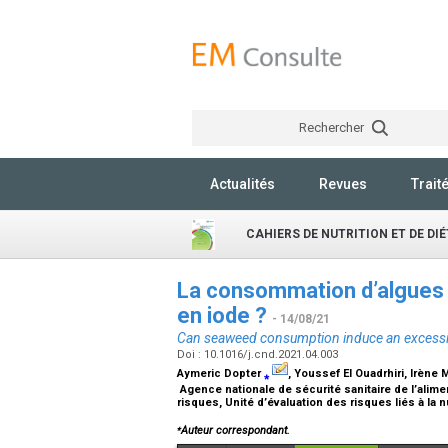
Rechercher
Actualités
Revues
Trait
CAHIERS DE NUTRITION ET DE DI
La consommation d’algues p
en iode ?
- 14/08/21
Can seaweed consumption induce an excessiv
Doi : 10.1016/j.cnd.2021.04.003
Aymeric Dopter
⁎
, Youssef El Ouadrhiri, Irène 
Agence nationale de sécurité sanitaire de l’alimen
risques, Unité d’évaluation des risques liés à la n
⁎
Auteur correspondant.