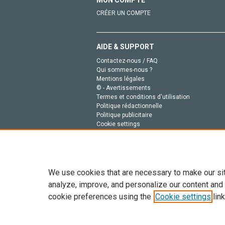
MON COMPTE
CRÉER UN COMPTE
AIDE & SUPPORT
Contactez-nous / FAQ
Qui sommes-nous ?
Mentions légales
© - Avertissements
Termes et conditions d'utilisation
Politique rédactionnelle
Politique publicitaire
Cookie settings
Politique de la vie privée
We use cookies that are necessary to make our si
analyze, improve, and personalize our content and
cookie preferences using the
Cookie settings
link
Tout le contenu de ce site: Copyright © 2026 Else
de données, a la formation en IA et aux technol