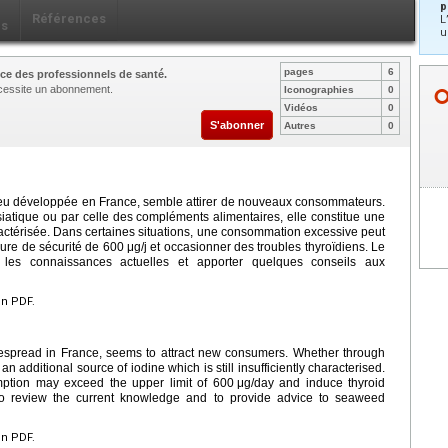
p
Références
L
ls
u
pages
6
ce des professionnels de santé.
nécessite un abonnement.
Iconographies
0
Vidéos
0
S'abonner
Autres
0
eu développée en France, semble attirer de nouveaux consommateurs.
asiatique ou par celle des compléments alimentaires, elle constitue une
ctérisée. Dans certaines situations, une consommation excessive peut
ure de sécurité de 600
μg/j et occasionner des troubles thyroïdiens. Le
r les connaissances actuelles et apporter quelques conseils aux
en PDF.
spread in France, seems to attract new consumers. Whether through
n additional source of iodine which is still insufficiently characterised.
mption may exceed the upper limit of 600
μg/day and induce thyroid
s to review the current knowledge and to provide advice to seaweed
en PDF.