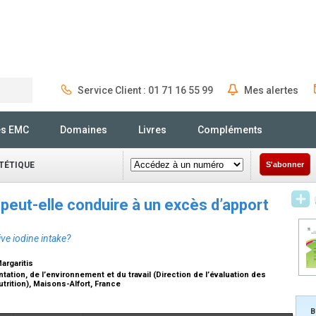
Service Client : 01 71 16 55 99
Mes alertes
Rechercher
és EMC
Domaines
Livres
Compléments
ÉTÉTIQUE
S'abonner
eut-elle conduire à un excès d’apport
e iodine intake?
Margaritis
tation, de l’environnement et du travail (Direction de l’évaluation des
utrition), Maisons-Alfort, France
B