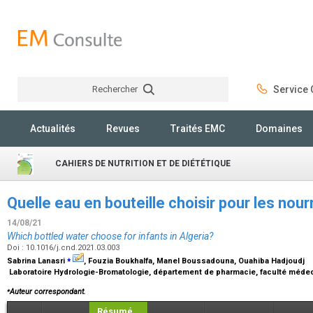
Rechercher
Service C
Rechercher
Actualités
Revues
Traités EMC
Domaines
CAHIERS DE NUTRITION ET DE DIÉTÉTIQUE
Quelle eau en bouteille choisir pour les nou
14/08/21
Which bottled water choose for infants in Algeria?
Doi : 10.1016/j.cnd.2021.03.003
⁎
Sabrina Lanasri
, Fouzia Boukhalfa, Manel Boussadouna, Ouahiba Hadjoudj
Laboratoire Hydrologie-Bromatologie, département de pharmacie, faculté médecin
⁎
Auteur correspondant.
Résumé