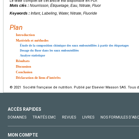
Le texte complet de cet article est disponible en PDF.
Mots clés :
Nourrisson, Étiquetage, Eau, Nitrate, Fluor
Keywords :
Infant, Labeling, Water, Nitrate, Fluoride
Plan
Introduction
Matériels et méthodes
Étude de la composition chimique des eaux embouteillées à partir des étiquetages
Dosage du fluor dans les eaux embouteillées
Analyse statistique
Résultats
Discussion
Conclusion
Déclaration de liens d’intérêts
© 2021 Société française de nutrition. Publié par Elsevier Masson SAS. Tous d
ACCÈS RAPIDES
DOMAINES
TRAITÉS EMC
REVUES
LIVRES
NOS FORMULES D'AB
MON COMPTE