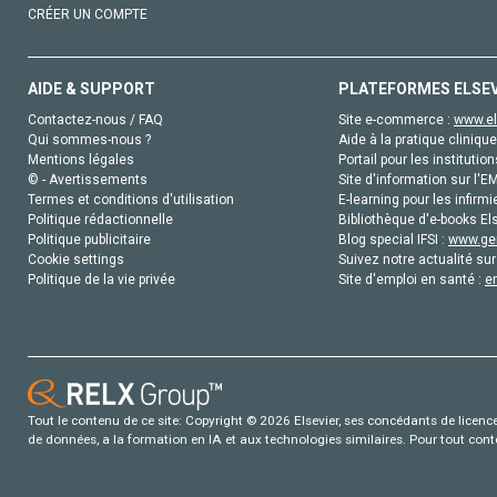
CRÉER UN COMPTE
AIDE & SUPPORT
PLATEFORMES ELSE
Contactez-nous / FAQ
Site e-commerce :
www.el
Qui sommes-nous ?
Aide à la pratique clinique
Mentions légales
Portail pour les institution
© - Avertissements
Site d'information sur l'E
Termes et conditions d'utilisation
E-learning pour les infirmi
Politique rédactionnelle
Bibliothèque d'e-books Els
Politique publicitaire
Blog special IFSI :
www.gen
Cookie settings
Suivez notre actualité sur
Politique de la vie privée
Site d'emploi en santé :
e
Tout le contenu de ce site: Copyright © 2026 Elsevier, ses concédants de licence e
de données, a la formation en IA et aux technologies similaires. Pour tout con