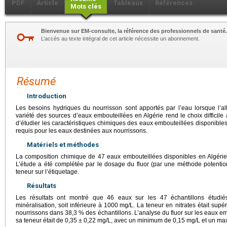
PDF
Article
Tableaux
Références
Mots clés
Bienvenue sur EM-consulte, la référence des professionnels de santé.
L’accès au texte intégral de cet article nécessite un abonnement.
Résumé
Introduction
Les besoins hydriques du nourrisson sont apportés par l’eau lorsque l’al
variété des sources d’eaux embouteillées en Algérie rend le choix difficile au
d’étudier les caractéristiques chimiques des eaux embouteillées disponibles 
requis pour les eaux destinées aux nourrissons.
Matériels et méthodes
La composition chimique de 47 eaux embouteillées disponibles en Algérie 
L’étude a été complétée par le dosage du fluor (par une méthode potentio
teneur sur l’étiquetage.
Résultats
Les résultats ont montré que 46 eaux sur les 47 échantillons étudi
minéralisation, soit inférieure à 1000
mg/L. La teneur en nitrates était sup
nourrissons dans 38,3 % des échantillons. L’analyse du fluor sur les eaux 
sa teneur était de 0,35
±
0,22
mg/L, avec un minimum de 0,15
mg/L et un ma