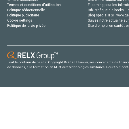
Termes et conditions d'utilisation
E-learning pour les infirmi
Politique rédactionnelle
Bibliothèque d'e-books Els
Politique publicitaire
Blog special IFSI :
www.gen
Cookie settings
Suivez notre actualité sur
Politique de la vie privée
Site d'emploi en santé :
e
Tout le contenu de ce site: Copyright © 2026 Elsevier, ses concédants de licence e
de données, a la formation en IA et aux technologies similaires. Pour tout con