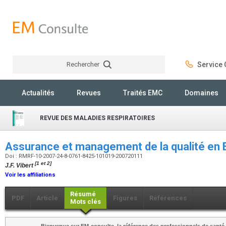
Rechercher
Service C
Rechercher
Actualités
Revues
Traités EMC
Domaines
REVUE DES MALADIES RESPIRATOIRES
Assurance et management de la qualité en
Doi : RMRF-10-2007-24-8-0761-8425-101019-200720111
[1 et 2]
J.F. Vibert
Voir les affiliations
Résumé
PDF
Article
Figures
Références
Mots clés