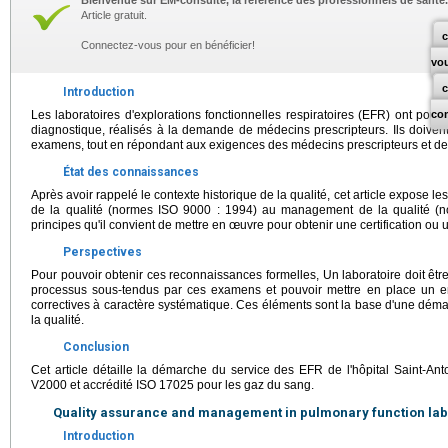
Bienvenue sur EM-consulte, la référence des professionnels de santé.
Article gratuit.
c
Connectez-vous pour en bénéficier!
vo
Introduction
Les laboratoires d'explorations fonctionnelles respiratoires (EFR) ont pou
co
diagnostique, réalisés à la demande de médecins prescripteurs. Ils doivent g
examens, tout en répondant aux exigences des médecins prescripteurs et des
État des connaissances
Après avoir rappelé le contexte historique de la qualité, cet article expose le
de la qualité (normes ISO 9000 : 1994) au management de la qualité (n
principes qu'il convient de mettre en œuvre pour obtenir une certification ou 
Perspectives
Pour pouvoir obtenir ces reconnaissances formelles, Un laboratoire doit êt
processus sous-tendus par ces examens et pouvoir mettre en place un en
correctives à caractère systématique. Ces éléments sont la base d'une dé
la qualité.
Conclusion
Cet article détaille la démarche du service des EFR de l'hôpital Saint-Ant
V2000 et accrédité ISO 17025 pour les gaz du sang.
Quality assurance and management in pulmonary function la
Introduction