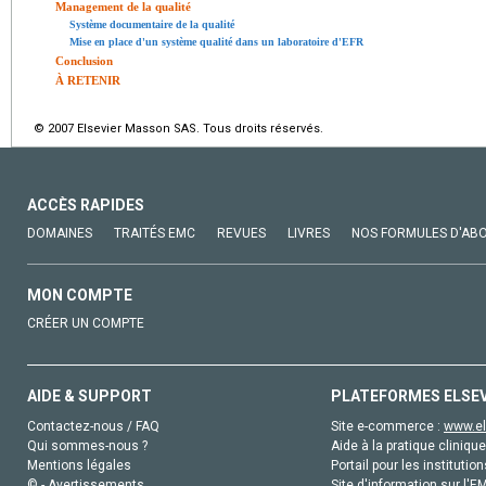
Management de la qualité
Système documentaire de la qualité
Mise en place d'un système qualité dans un laboratoire d'EFR
Conclusion
À RETENIR
© 2007 Elsevier Masson SAS. Tous droits réservés.
ACCÈS RAPIDES
DOMAINES
TRAITÉS EMC
REVUES
LIVRES
NOS FORMULES D'AB
MON COMPTE
CRÉER UN COMPTE
AIDE & SUPPORT
PLATEFORMES ELSE
Contactez-nous / FAQ
Site e-commerce :
www.el
Qui sommes-nous ?
Aide à la pratique clinique
Mentions légales
Portail pour les institution
© - Avertissements
Site d'information sur l'E