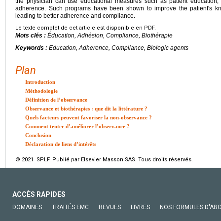
the physician can use educational measures such as patient education, w
adherence. Such programs have been shown to improve the patient's kn
leading to better adherence and compliance.
Le texte complet de cet article est disponible en PDF.
Mots clés :
Éducation, Adhésion, Compliance, Biothérapie
Keywords :
Education, Adherence, Compliance, Biologic agents
Plan
Introduction
Méthodologie
Définition de l’observance
Observance et biothérapies : que dit la littérature ?
Quels facteurs peuvent favoriser la non-observance ?
Comment tenter d’améliorer l’observance ?
Conclusion
Déclaration de liens d’intérêts
© 2021 SPLF. Publié par Elsevier Masson SAS. Tous droits réservés.
ACCÈS RAPIDES
DOMAINES
TRAITÉS EMC
REVUES
LIVRES
NOS FORMULES D'AB