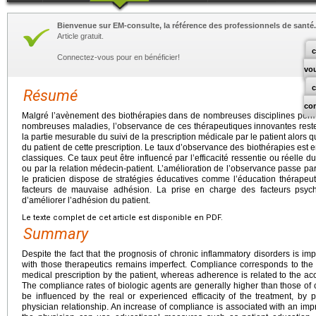
Bienvenue sur EM-consulte, la référence des professionnels de santé.
Article gratuit.
c
Connectez-vous pour en bénéficier!
vo
Résumé
co
Malgré l’avènement des biothérapies dans de nombreuses disciplines perme
nombreuses maladies, l’observance de ces thérapeutiques innovantes reste
la partie mesurable du suivi de la prescription médicale par le patient alors 
du patient de cette prescription. Le taux d’observance des biothérapies est 
classiques. Ce taux peut être influencé par l’efficacité ressentie ou réelle du
ou par la relation médecin-patient. L’amélioration de l’observance passe par
le praticien dispose de stratégies éducatives comme l’éducation thérapeut
facteurs de mauvaise adhésion. La prise en charge des facteurs psy
d’améliorer l’adhésion du patient.
Le texte complet de cet article est disponible en PDF.
Summary
Despite the fact that the prognosis of chronic inflammatory disorders is i
with those therapeutics remains imperfect. Compliance corresponds to the 
medical prescription by the patient, whereas adherence is related to the acc
The compliance rates of biologic agents are generally higher than those of
be influenced by the real or experienced efficacity of the treatment, by pa
physician relationship. An increase of compliance is associated with an im