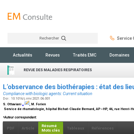
Rechercher
Service C
Rechercher
Actualités
Revues
Traités EMC
Domaines
REVUE DES MALADIES RESPIRATOIRES
L’observance des biothérapies : état des li
Compliance with biologic agents: Current situation
Doi : 10.1016/j.rmr.2021.06.001
S. Ottaviani
⁎
, M. Forien
Service de rhumatologie, hôpital Bichat-Claude Bernard, AP–HP, 46, rue Henri-H
⁎
Auteur correspondant.
Résumé
PDF
Article
Tableaux
Références
Mots clés