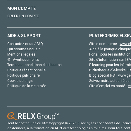
MON COMPTE
CRÉER UN COMPTE
AIDE & SUPPORT
PLATEFORMES ELSE
Contactez-nous / FAQ
Site e-commerce :
www.el
Qui sommes-nous ?
Aide à la pratique clinique
Mentions légales
Portail pour les institution
© - Avertissements
Site d'information sur l'E
Termes et conditions d'utilisation
E-learning pour les infirmi
Politique rédactionnelle
Bibliothèque d'e-books Els
Politique publicitaire
Blog special IFSI :
www.gen
Cookie settings
Suivez notre actualité sur
Politique de la vie privée
Site d'emploi en santé :
e
Tout le contenu de ce site: Copyright © 2026 Elsevier, ses concédants de licence e
de données, a la formation en IA et aux technologies similaires. Pour tout con