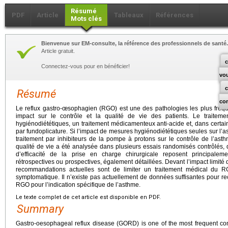
Résumé
PDF
Article
Tableaux
Références
Mots clés
Bienvenue sur EM-consulte, la référence des professionnels de santé.
Article gratuit.
c
Connectez-vous pour en bénéficier!
vo
Résumé
co
Le reflux gastro-œsophagien (RGO) est une des pathologies les plus fré
impact sur le contrôle et la qualité de vie des patients. Le trait
hygiénodiététiques, un traitement médicamenteux anti-acide et, dans certai
par fundoplicature. Si l’impact de mesures hygiénodiététiques seules sur l’ast
traitement par inhibiteurs de la pompe à protons sur le contrôle de l’asth
qualité de vie a été analysée dans plusieurs essais randomisés contrôlés, 
d’efficacité de la prise en charge chirurgicale reposent principalem
rétrospectives ou prospectives, également détaillées. Devant l’impact limité
recommandations actuelles sont de limiter un traitement médical d
symptomatique. Il n’existe pas actuellement de données suffisantes pour r
RGO pour l’indication spécifique de l’asthme.
Le texte complet de cet article est disponible en PDF.
Summary
Gastro-oesophageal reflux disease (GORD) is one of the most frequent c