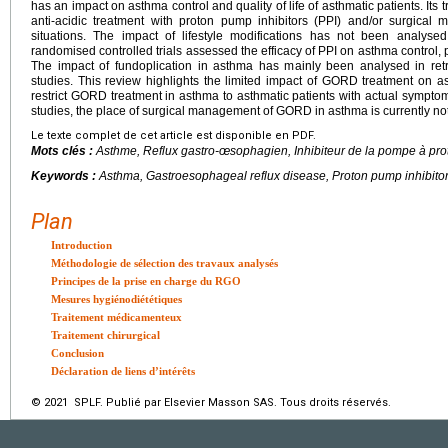
has an impact on asthma control and quality of life of asthmatic patients. Its t
anti-acidic treatment with proton pump inhibitors (PPI) and/or surgica
situations. The impact of lifestyle modifications has not been analy
randomised controlled trials assessed the efficacy of PPI on asthma control, pe
The impact of fundoplication in asthma has mainly been analysed in retr
studies. This review highlights the limited impact of GORD treatment on as
restrict GORD treatment in asthma to asthmatic patients with actual sympto
studies, the place of surgical management of GORD in asthma is currently not
Le texte complet de cet article est disponible en PDF.
Mots clés :
Asthme, Reflux gastro-œsophagien, Inhibiteur de la pompe à pro
Keywords :
Asthma, Gastroesophageal reflux disease, Proton pump inhibitor
Plan
Introduction
Méthodologie de sélection des travaux analysés
Principes de la prise en charge du RGO
Mesures hygiénodiététiques
Traitement médicamenteux
Traitement chirurgical
Conclusion
Déclaration de liens d’intérêts
© 2021 SPLF. Publié par Elsevier Masson SAS. Tous droits réservés.