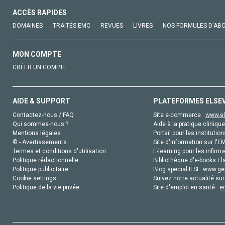
ACCÈS RAPIDES
DOMAINES
TRAITÉS EMC
REVUES
LIVRES
NOS FORMULES D'AB
MON COMPTE
CRÉER UN COMPTE
AIDE & SUPPORT
PLATEFORMES ELSE
Contactez-nous / FAQ
Site e-commerce :
www.el
Qui sommes-nous ?
Aide à la pratique clinique
Mentions légales
Portail pour les institution
© - Avertissements
Site d'information sur l'E
Termes et conditions d'utilisation
E-learning pour les infirmi
Politique rédactionnelle
Bibliothèque d'e-books Els
Politique publicitaire
Blog special IFSI :
www.gen
Cookie settings
Suivez notre actualité sur
Politique de la vie privée
Site d'emploi en santé :
e