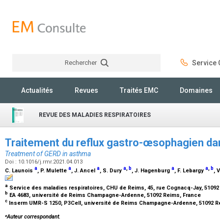
Rechercher
Service C
Rechercher
Actualités
Revues
Traités EMC
Domaines
REVUE DES MALADIES RESPIRATOIRES
Traitement du reflux gastro-œsophagien da
Treatment of GERD in asthma
Doi : 10.1016/j.rmr.2021.04.013
a
a
a
a
,
b
a
a
,
b
C. Launois
, P. Mulette
, J. Ancel
, S. Dury
, J. Hagenburg
, F. Lebargy
, 
a
Service des maladies respiratoires, CHU de Reims, 45, rue Cognacq-Jay, 5109
b
EA 4683, université de Reims Champagne-Ardenne, 51092 Reims, France
c
Inserm UMR-S 1250, P3Cell, université de Reims Champagne-Ardenne, 51092 R
⁎
Auteur correspondant.