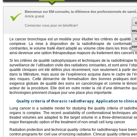
Bienvenue sur EM-consulte, la référence des professionnels de santé.
Article gratuit.
c
Connectez-vous pour en bénéficier!
vo
Le cancer bronchique est un modèle pour étudier les critères de qualité de l
complexe. La mise à disposition de la radiothérapie de conformation 
co
contraintes, le volume traité étant adapté au volume cible dans les trois dim
ainsi devenue une option thérapeutique majeure du traitement des cancers br
Si les critères de qualité radiophysiques et techniques de la radiothérapie 
surveillance de l’utilisation civile des radiations ionisantes, et sont ainsi l’o
qualité cliniques ont été définis plus récemment, non seulement à partir d
dans la littérature, mais aussi de l’expérience acquise dans le cadre de l’é
des risques. Cette démarche de formalisation des bonnes pratiques doi
exigence globale de qualité des soins en cancérologie et comme le témoi
acteur de la procédure. Elle doit en outre rester la clé d’une démarche q
technologies prennent chaque jour une place plus importante.
Quality criteria of thoracic radiotherapy. Application to clinic
Lung cancer is a suitable model for studying the quality criteria of radiother
organs is complex. The recent availability of conformational techniques allo
treated volumes are adapted to the target volume in a three-dimensional 
major therapeutic option of the treatment of non-small cell lung cancer.
Radiation protection and technical quality criteria for radiotherapy have been 
control programs for civil use of ionizing radiation. Clinical quality criteria 