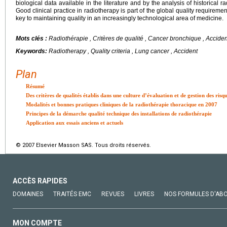
biological data available in the literature and by the analysis of historical
Good clinical practice in radiotherapy is part of the global quality requireme
key to maintaining quality in an increasingly technological area of medicine.
Mots clés :
Radiothérapie , Critères de qualité , Cancer bronchique , Acciden
Keywords:
Radiotherapy , Quality criteria , Lung cancer , Accident
Plan
Résumé
Des critères de qualités établis dans une culture d’évaluation et de gestion des risq
Modalités et bonnes pratiques cliniques de la radiothérapie thoracique en 2007
Principes de la démarche qualité technique des installations de radiothérapie
Application aux essais anciens et actuels
© 2007 Elsevier Masson SAS. Tous droits réservés.
ACCÈS RAPIDES
DOMAINES
TRAITÉS EMC
REVUES
LIVRES
NOS FORMULES D'AB
MON COMPTE