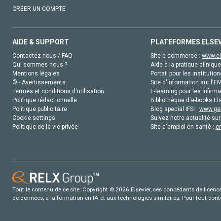
CRÉER UN COMPTE
AIDE & SUPPORT
PLATEFORMES ELSE
Contactez-nous / FAQ
Site e-commerce :
www.el
Qui sommes-nous ?
Aide à la pratique clinique
Mentions légales
Portail pour les institution
© - Avertissements
Site d'information sur l'E
Termes et conditions d'utilisation
E-learning pour les infirmi
Politique rédactionnelle
Bibliothèque d'e-books Els
Politique publicitaire
Blog special IFSI :
www.gen
Cookie settings
Suivez notre actualité sur
Politique de la vie privée
Site d'emploi en santé :
e
Tout le contenu de ce site: Copyright © 2026 Elsevier, ses concédants de licence e
de données, a la formation en IA et aux technologies similaires. Pour tout con