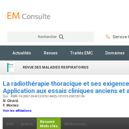
Rechercher
Service C
Rechercher
Actualités
Revues
Traités EMC
Domaines
REVUE DES MALADIES RESPIRATOIRES
La radiothérapie thoracique et ses exigences
Application aux essais cliniques anciens et
Doi : RMR-10-2007-24-8-C2-0761-8425-101019-200720134
N. Girard,
F. Mornex
Voir les affiliations
Résumé
PDF
Article
Références
Mots clés