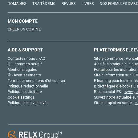
DOMAINES
TRAITÉS EMC
REVUES
LIVRES
NOS FORMULES D'AB
MON COMPTE
CRÉER UN COMPTE
AIDE & SUPPORT
PLATEFORMES ELSE
Contactez-nous / FAQ
Site e-commerce :
www.el
Qui sommes-nous ?
Aide à la pratique clinique
Mentions légales
Portail pour les institution
© - Avertissements
Site d'information sur l'E
Termes et conditions d'utilisation
E-learning pour les infirmi
Politique rédactionnelle
Bibliothèque d'e-books Els
Politique publicitaire
Blog special IFSI :
www.gen
Cookie settings
Suivez notre actualité sur
Politique de la vie privée
Site d'emploi en santé :
e