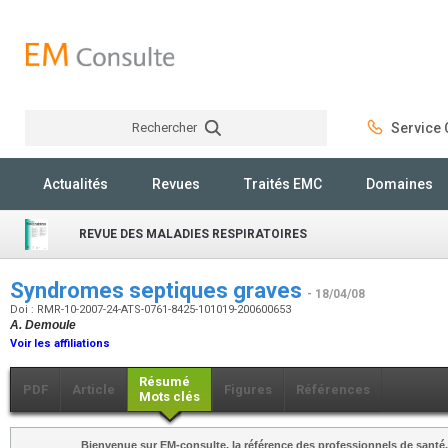
Rechercher
Service C
Rechercher
Actualités
Revues
Traités EMC
Domaines
REVUE DES MALADIES RESPIRATOIRES
Syndromes septiques graves
- 18/04/08
Doi : RMR-10-2007-24-ATS-0761-8425-101019-200600653
A. Demoule
Voir les affiliations
Résumé
PDF
Article
Figures
Références
Mots clés
Bienvenue sur EM-consulte, la référence des professionnels de santé.