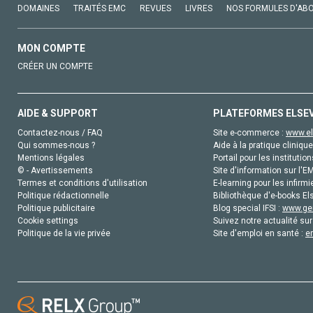
DOMAINES
TRAITÉS EMC
REVUES
LIVRES
NOS FORMULES D'AB
MON COMPTE
CRÉER UN COMPTE
AIDE & SUPPORT
PLATEFORMES ELSE
Contactez-nous / FAQ
Site e-commerce :
www.el
Qui sommes-nous ?
Aide à la pratique clinique
Mentions légales
Portail pour les institution
© - Avertissements
Site d'information sur l'E
Termes et conditions d'utilisation
E-learning pour les infirmi
Politique rédactionnelle
Bibliothèque d'e-books Els
Politique publicitaire
Blog special IFSI :
www.gen
Cookie settings
Suivez notre actualité sur
Politique de la vie privée
Site d'emploi en santé :
e