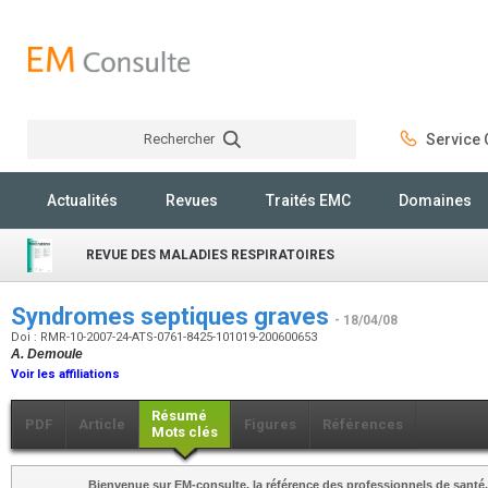
Rechercher
Service C
Rechercher
Actualités
Revues
Traités EMC
Domaines
REVUE DES MALADIES RESPIRATOIRES
Syndromes septiques graves
- 18/04/08
Doi : RMR-10-2007-24-ATS-0761-8425-101019-200600653
A. Demoule
Voir les affiliations
Résumé
PDF
Article
Figures
Références
Mots clés
Bienvenue sur EM-consulte, la référence des professionnels de santé.