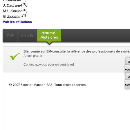
F. Galateau
,
[1]
J. Cadranel
,
[1]
M.L. Kottler
,
[1]
G. Zalcman
Voir les affiliations
Résumé
PDF
Article
Mots clés
Bienvenue sur EM-consulte, la référence des professionnels de santé.
Article gratuit.
c
Connectez-vous pour en bénéficier!
vo
co
© 2007 Elsevier Masson SAS. Tous droits réservés.