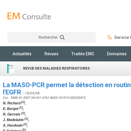
Rechercher
Service C
Rechercher
Actualités
Revues
Traités EMC
Domaines
REVUE DES MALADIES RESPIRATOIRES
La MASO-PCR permet la détection en routin
l'EGFR
- 18/04/08
Doi : RMR-01-2007-24-HS1-0761-8425-101019-200520473
[1]
N. Richard
,
[1]
E. Bergot
,
[1]
R. Gervais
,
[1]
J. Madelaine
,
[1]
A. Hardouin
,
[1]