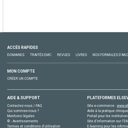
ACCÈS RAPIDES
DOMAINES
TRAITÉS EMC
REVUES
LIVRES
NOS FORMULES D'AB
MON COMPTE
CRÉER UN COMPTE
AIDE & SUPPORT
PLATEFORMES ELSE
Contactez-nous / FAQ
Site e-commerce :
www.el
Qui sommes-nous ?
Aide à la pratique clinique
Mentions légales
Portail pour les institution
© - Avertissements
Site d'information sur l'E
Termes et conditions d'utilisation
E-learning pour les infirmi