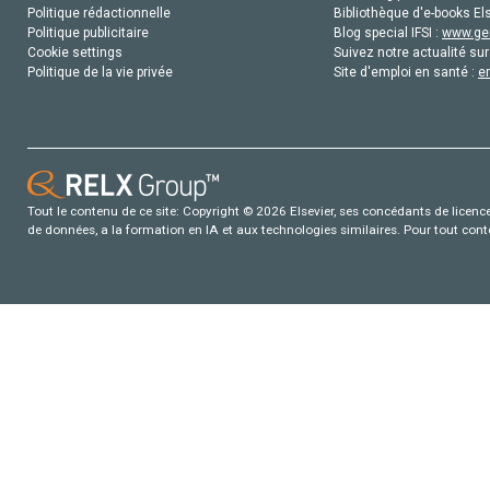
Politique rédactionnelle
Bibliothèque d'e-books Els
Politique publicitaire
Blog special IFSI :
www.gen
Cookie settings
Suivez notre actualité sur
Politique de la vie privée
Site d'emploi en santé :
e
Tout le contenu de ce site: Copyright © 2026 Elsevier, ses concédants de licence e
de données, a la formation en IA et aux technologies similaires. Pour tout con