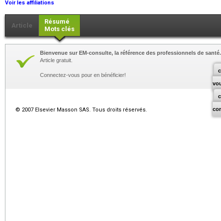
Voir les affiliations
Résumé
Article
Mots clés
Bienvenue sur EM-consulte, la référence des professionnels de santé.
Article gratuit.
c
Connectez-vous pour en bénéficier!
vo
co
© 2007 Elsevier Masson SAS. Tous droits réservés.