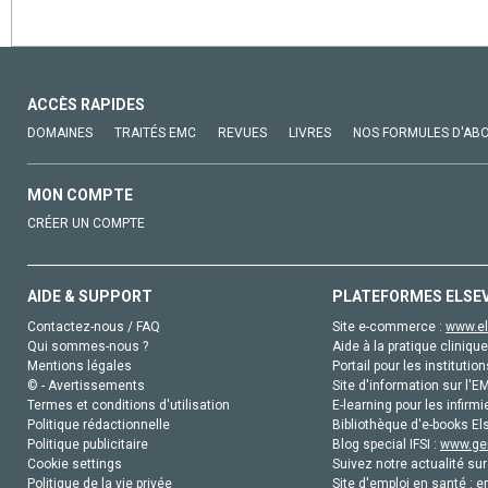
ACCÈS RAPIDES
DOMAINES
TRAITÉS EMC
REVUES
LIVRES
NOS FORMULES D'AB
MON COMPTE
CRÉER UN COMPTE
AIDE & SUPPORT
PLATEFORMES ELSE
Contactez-nous / FAQ
Site e-commerce :
www.el
Qui sommes-nous ?
Aide à la pratique clinique
Mentions légales
Portail pour les institution
© - Avertissements
Site d'information sur l'E
Termes et conditions d'utilisation
E-learning pour les infirmi
Politique rédactionnelle
Bibliothèque d'e-books Els
Politique publicitaire
Blog special IFSI :
www.gen
Cookie settings
Suivez notre actualité sur
Politique de la vie privée
Site d'emploi en santé :
e