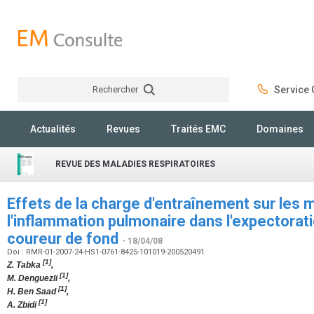
Rechercher
Service C
Rechercher
Actualités
Revues
Traités EMC
Domaines
REVUE DES MALADIES RESPIRATOIRES
Effets de la charge d'entraînement sur les 
l'inflammation pulmonaire dans l'expectorati
coureur de fond
- 18/04/08
Doi : RMR-01-2007-24-HS1-0761-8425-101019-200520491
[1]
Z. Tabka
,
[1]
M. Denguezli
,
[1]
H. Ben Saad
,
[1]
A. Zbidi