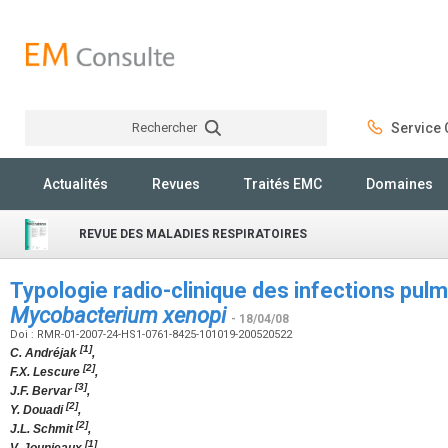
Rechercher
Service C
Rechercher
Actualités
Revues
Traités EMC
Domaines
REVUE DES MALADIES RESPIRATOIRES
Typologie radio-clinique des infections pul
Mycobacterium xenopi
- 18/04/08
Doi : RMR-01-2007-24-HS1-0761-8425-101019-200520522
[1]
C. Andréjak
,
[2]
F.X. Lescure
,
[3]
J.F. Bervar
,
[2]
Y. Douadi
,
[2]
J.L. Schmit
,
[1]