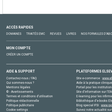
ACCÈS RAPIDES
DOMAINES
TRAITÉS EMC
REVUES
LIVRES
NOS FORMULES D'AB
MON COMPTE
CRÉER UN COMPTE
AIDE & SUPPORT
PLATEFORMES ELSE
Contactez-nous / FAQ
Site e-commerce :
www.el
Qui sommes-nous ?
Aide à la pratique clinique
Mentions légales
Portail pour les institution
© - Avertissements
Site d'information sur l'E
Termes et conditions d'utilisation
E-learning pour les infirmi
Politique rédactionnelle
Bibliothèque d'e-books Els
Politique publicitaire
Blog special IFSI :
www.gen
Cookie settings
Suivez notre actualité sur