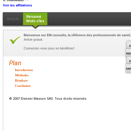
V. Jounieaux
Voir les affiliations
Résumé
Article
Mots clés
Bienvenue sur EM-consulte, la référence des professionnels de santé.
Article gratuit.
c
Connectez-vous pour en bénéficier!
vo
Plan
co
Introduction
Méthodes
Résultats
Conclusion
© 2007 Elsevier Masson SAS. Tous droits réservés.