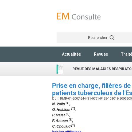
Rechercher
Actualités
Revues
Trait
REVUE DES MALADIES RESPIRATO
Prise en charge, filières d
patients tuberculeux de l'E
Doi : RMR-01-2007-24-HS1-0761-8425-101019-200520
[1]
N. Valin
,
[1]
G. Hejblum
,
[2]
P. Malet
,
[2]
F. Antoun
,
[1]
C. Chouaid
Voir les affiliations