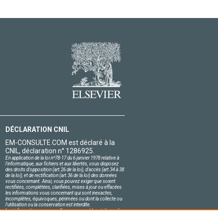
DÉCLARATION CNIL
EM-CONSULTE.COM est déclaré à la
CNIL, déclaration n° 1286925.
En application de la loi nº78-17 du 6 janvier 1978 relative à
l'informatique, aux fichiers et aux libertés, vous disposez
des droits d'opposition (art.26 de la loi), d'accès (art.34 à 38
de la loi), et de rectification (art.36 de la loi) des données
vous concernant. Ainsi, vous pouvez exiger que soient
rectifiées, complétées, clarifiées, mises à jour ou effacées
les informations vous concernant qui sont inexactes,
incomplètes, équivoques, périmées ou dont la collecte ou
l'utilisation ou la conservation est interdite.
Les informations personnelles concernant les visiteurs de
notre site, y compris leur identité, sont confidentielles.