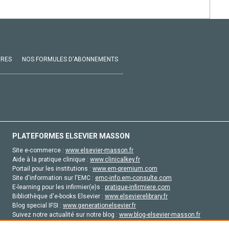
VRES
NOS FORMULES D'ABONNEMENTS
PLATEFORMES ELSEVIER MASSON
Site e-commerce :
www.elsevier-masson.fr
Aide à la pratique clinique :
www.clinicalkey.fr
Portail pour les institutions :
www.em-premium.com
Site d'information sur l'EMC :
emc-info.em-consulte.com
E-learning pour les infirmier(e)s :
pratique-infirmiere.com
Bibliothèque d'e-books Elsevier :
www.elsevierelibrary.fr
Blog special IFSI :
www.generationelsevier.fr
Suivez notre actualité sur notre blog :
www.blog-elsevier-masson.fr
Site d'emploi en santé :
emploisante.com