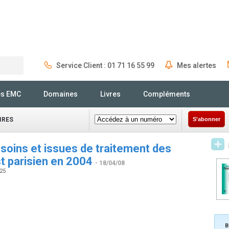
Service Client : 01 71 16 55 99
Mes alertes
Rechercher
és EMC
Domaines
Livres
Compléments
IRES
S'abonner
e soins et issues de traitement des
st parisien en 2004
- 18/04/08
525
B