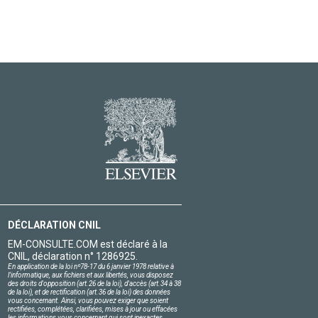
DÉCLARATION CNIL
EM-CONSULTE.COM est déclaré à la
CNIL, déclaration n° 1286925.
En application de la loi nº78-17 du 6 janvier 1978 relative à
l'informatique, aux fichiers et aux libertés, vous disposez
des droits d'opposition (art.26 de la loi), d'accès (art.34 à 38
de la loi), et de rectification (art.36 de la loi) des données
vous concernant. Ainsi, vous pouvez exiger que soient
rectifiées, complétées, clarifiées, mises à jour ou effacées
les informations vous concernant qui sont inexactes,