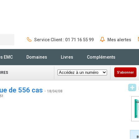
Service Client : 01 71 16 55 99
Mes alertes
Rechercher
és EMC
Domaines
Livres
Compléments
IRES
S'abonner
vue de 556 cas
- 18/04/08
051
B