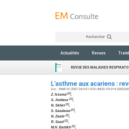
Rechercher
Actualités
Revues
Trait
REVUE DES MALADIES RESPIRATO
L'asthme aux acariens : re
Doi : RMR-01-2007-24-HS1-0761-8425-101019-200520
[1]
Z. Issaoui
,
[1]
S. Joobeur
,
[1]
N. Skhiri
,
[1]
S. Saadaoui
,
[1]
N. Zaatir
,
[1]
R. Saad
,
[1]
M.H. Battikh
,