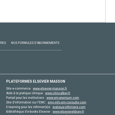
VRES
NOS FORMULES D'ABONNEMENTS
PLATEFORMES ELSEVIER MASSON
Site e-commerce :
www.elsevier-masson.fr
Aide à la pratique clinique :
www.clinicalkey.fr
Portail pour les institutions :
www.em-premium.com
Site d'information sur l'EMC :
emc-info.em-consulte.com
E-learning pour les infirmier(e)s :
pratique-infirmiere.com
Bibliothèque d'e-books Elsevier :
www.elsevierelibrary.fr