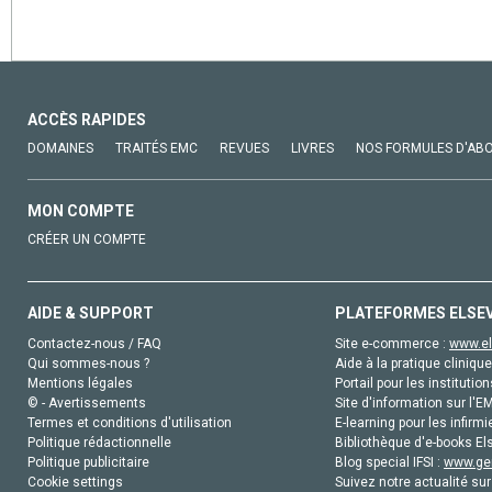
ACCÈS RAPIDES
DOMAINES
TRAITÉS EMC
REVUES
LIVRES
NOS FORMULES D'AB
MON COMPTE
CRÉER UN COMPTE
AIDE & SUPPORT
PLATEFORMES ELSE
Contactez-nous / FAQ
Site e-commerce :
www.el
Qui sommes-nous ?
Aide à la pratique clinique
Mentions légales
Portail pour les institution
© - Avertissements
Site d'information sur l'E
Termes et conditions d'utilisation
E-learning pour les infirmi
Politique rédactionnelle
Bibliothèque d'e-books Els
Politique publicitaire
Blog special IFSI :
www.gen
Cookie settings
Suivez notre actualité sur