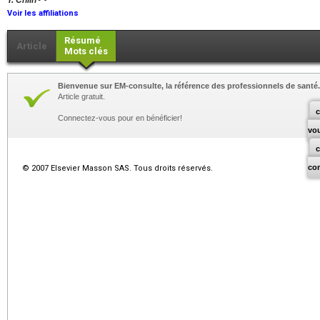
T. Chlih
Voir les affiliations
Résumé
Article
Mots clés
Bienvenue sur EM-consulte, la référence des professionnels de santé.
Article gratuit.
c
Connectez-vous pour en bénéficier!
vo
co
© 2007 Elsevier Masson SAS. Tous droits réservés.