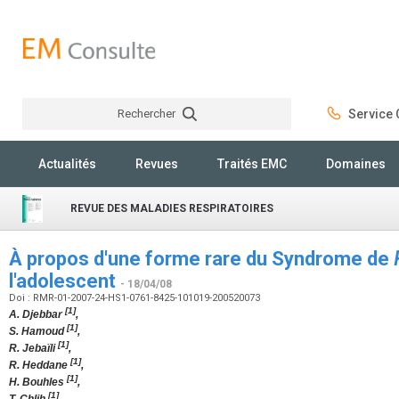
Rechercher
Service C
Rechercher
Actualités
Revues
Traités EMC
Domaines
REVUE DES MALADIES RESPIRATOIRES
À propos d'une forme rare du Syndrome de
l'adolescent
- 18/04/08
Doi : RMR-01-2007-24-HS1-0761-8425-101019-200520073
[1]
A. Djebbar
,
[1]
S. Hamoud
,
[1]
R. Jebaïli
,
[1]
R. Heddane
,
[1]
H. Bouhles
,
[1]