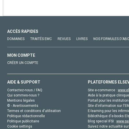
ACCÈS RAPIDES
DOMAINES
TRAITÉS EMC
REVUES
LIVRES
NOS FORMULES D'AB
MON COMPTE
CRÉER UN COMPTE
AIDE & SUPPORT
PLATEFORMES ELSE
Contactez-nous / FAQ
Site e-commerce :
www.el
Qui sommes-nous ?
Aide à la pratique clinique
Mentions légales
Portail pour les institution
© - Avertissements
Site d'information sur l'E
Termes et conditions d'utilisation
E-learning pour les infirmi
Politique rédactionnelle
Bibliothèque d'e-books Els
Politique publicitaire
Blog special IFSI :
www.gen
Cookie settings
Suivez notre actualité sur