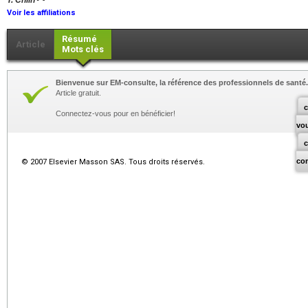
T. Chlih
Voir les affiliations
Résumé
Article
Mots clés
Bienvenue sur EM-consulte, la référence des professionnels de santé.
Article gratuit.
c
Connectez-vous pour en bénéficier!
vo
co
© 2007 Elsevier Masson SAS. Tous droits réservés.