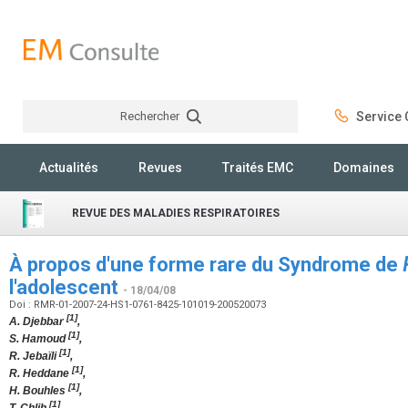
Rechercher
Service C
Rechercher
Actualités
Revues
Traités EMC
Domaines
REVUE DES MALADIES RESPIRATOIRES
À propos d'une forme rare du Syndrome de
l'adolescent
- 18/04/08
Doi : RMR-01-2007-24-HS1-0761-8425-101019-200520073
[1]
A. Djebbar
,
[1]
S. Hamoud
,
[1]
R. Jebaïli
,
[1]
R. Heddane
,
[1]
H. Bouhles
,
[1]