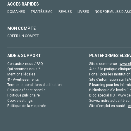
ACCÈS RAPIDES
DOMAINES
TRAITÉS EMC
REVUES
LIVRES
NOS FORMULES D'AB
MON COMPTE
CRÉER UN COMPTE
AIDE & SUPPORT
PLATEFORMES ELSE
Contactez-nous / FAQ
Site e-commerce :
www.el
Qui sommes-nous ?
Aide à la pratique clinique
Mentions légales
Portail pour les institution
© - Avertissements
Site d'information sur l'E
Termes et conditions d'utilisation
E-learning pour les infirmi
Politique rédactionnelle
Bibliothèque d'e-books Els
Politique publicitaire
Blog special IFSI :
www.gen
Cookie settings
Suivez notre actualité sur
Politique de la vie privée
Site d'emploi en santé :
e