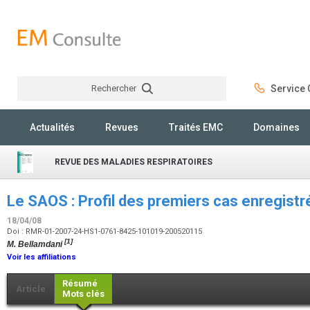
Rechercher
Service C
Rechercher
Actualités
Revues
Traités EMC
Domaines
REVUE DES MALADIES RESPIRATOIRES
Le SAOS : Profil des premiers cas enregist
18/04/08
Doi : RMR-01-2007-24-HS1-0761-8425-101019-200520115
[1]
M. Bellamdani
Voir les affiliations
Résumé
Article
Mots clés