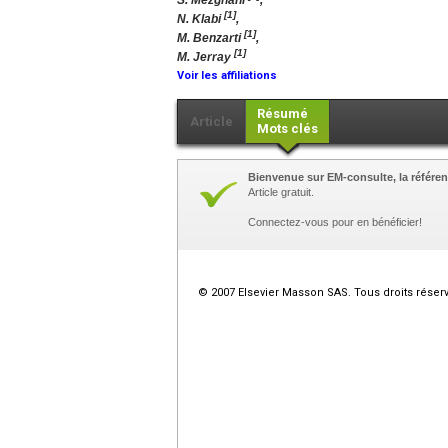
S. Mezghani
,
[1]
N. Klabi
,
[1]
M. Benzarti
,
[1]
M. Jerray
Voir les affiliations
Résumé
Article
Mots clés
Bienvenue sur EM-consulte, la référen
Article gratuit.
Connectez-vous pour en bénéficier!
© 2007 Elsevier Masson SAS. Tous droits réser