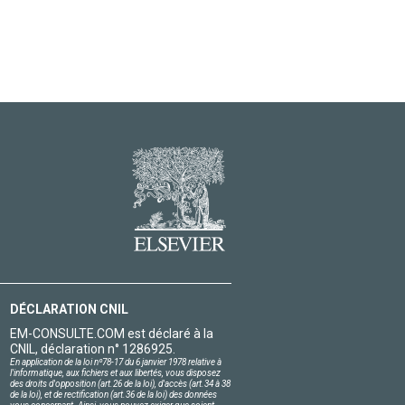
DÉCLARATION CNIL
EM-CONSULTE.COM est déclaré à la
CNIL, déclaration n° 1286925.
En application de la loi nº78-17 du 6 janvier 1978 relative à
l'informatique, aux fichiers et aux libertés, vous disposez
des droits d'opposition (art.26 de la loi), d'accès (art.34 à 38
de la loi), et de rectification (art.36 de la loi) des données