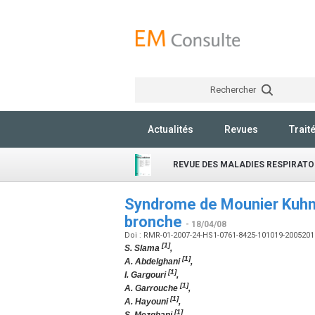
Rechercher
Actualités
Revues
Trait
REVUE DES MALADIES RESPIRATO
Syndrome de Mounier Kuhn :
bronche
- 18/04/08
Doi : RMR-01-2007-24-HS1-0761-8425-101019-200520
[1]
S. Slama
,
[1]
A. Abdelghani
,
[1]
I. Gargouri
,
[1]
A. Garrouche
,
[1]
A. Hayouni
,
[1]