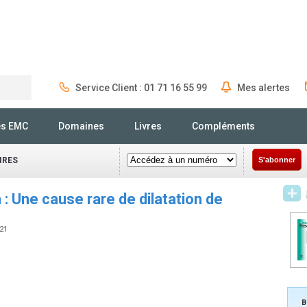
Service Client : 01 71 16 55 99
Mes alertes
Rechercher
és EMC
Domaines
Livres
Compléments
IRES
S'abonner
 Une cause rare de dilatation de
121
B