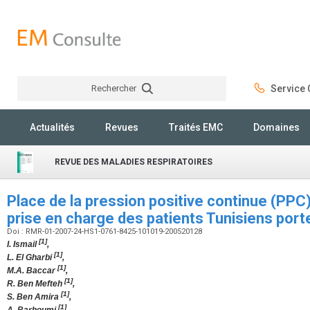
Rechercher
Service C
Rechercher
Actualités
Revues
Traités EMC
Domaines
REVUE DES MALADIES RESPIRATOIRES
Place de la pression positive continue (PPC)
prise en charge des patients Tunisiens po
Doi : RMR-01-2007-24-HS1-0761-8425-101019-200520128
[1]
I. Ismail
,
[1]
L. El Gharbi
,
[1]
M.A. Baccar
,
[1]
R. Ben Mefteh
,
[1]
S. Ben Amira
,
[1]