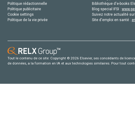
Politique rédactionnelle
Bibliothèque d'e-books Els
Politique publicitaire
Blog special IFSI :
www.gen
Cookie settings
Suivez notre actualité sur
Politique de la vie privée
Site d'emploi en santé :
e
Tout le contenu de ce site: Copyright © 2026 Elsevier, ses concédants de licence e
de données, a la formation en IA et aux technologies similaires. Pour tout con