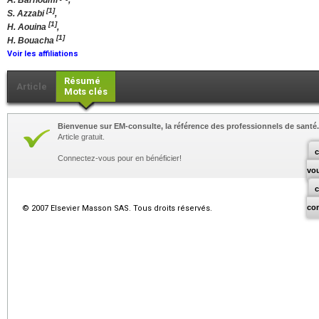
A. Barhoumi
,
[1]
S. Azzabi
,
[1]
H. Aouina
,
[1]
H. Bouacha
Voir les affiliations
Résumé
Article
Mots clés
Bienvenue sur EM-consulte, la référence des professionnels de santé.
Article gratuit.
c
Connectez-vous pour en bénéficier!
vo
co
© 2007 Elsevier Masson SAS. Tous droits réservés.