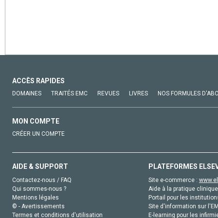
ACCÈS RAPIDES
DOMAINES
TRAITÉS EMC
REVUES
LIVRES
NOS FORMULES D'AB
MON COMPTE
CRÉER UN COMPTE
AIDE & SUPPORT
PLATEFORMES ELSE
Contactez-nous / FAQ
Site e-commerce :
www.el
Qui sommes-nous ?
Aide à la pratique clinique
Mentions légales
Portail pour les institution
© - Avertissements
Site d'information sur l'E
Termes et conditions d'utilisation
E-learning pour les infirmi