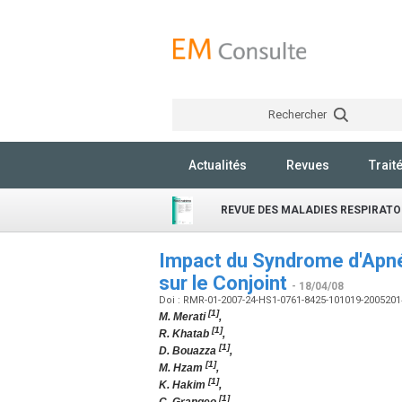
Rechercher
Actualités
Revues
Trait
REVUE DES MALADIES RESPIRATO
Impact du Syndrome d'Apné
sur le Conjoint
- 18/04/08
Doi : RMR-01-2007-24-HS1-0761-8425-101019-200520
[1]
M. Merati
,
[1]
R. Khatab
,
[1]
D. Bouazza
,
[1]
M. Hzam
,
[1]
K. Hakim
,
[1]