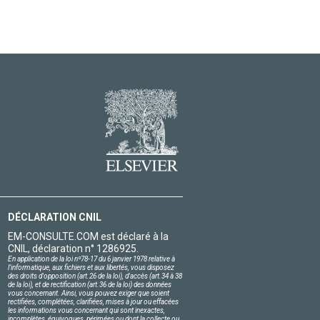
DÉCLARATION CNIL
EM-CONSULTE.COM est déclaré à la
CNIL, déclaration n° 1286925.
En application de la loi nº78-17 du 6 janvier 1978 relative à
l'informatique, aux fichiers et aux libertés, vous disposez
des droits d'opposition (art.26 de la loi), d'accès (art.34 à 38
de la loi), et de rectification (art.36 de la loi) des données
vous concernant. Ainsi, vous pouvez exiger que soient
rectifiées, complétées, clarifiées, mises à jour ou effacées
les informations vous concernant qui sont inexactes,
incomplètes, équivoques, périmées ou dont la collecte ou