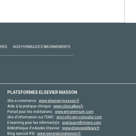
VRES
NOS FORMULES D'ABONNEMENTS
PLATEFORMES ELSEVIER MASSON
Site e-commerce :
www.elsevier-masson.fr
Aide à la pratique clinique :
www.clinicalkey.fr
Portail pour les institutions :
www.em-premium.com
Site d'information sur l'EMC :
emc-info.em-consulte.com
E-learning pour les infirmier(e)s :
pratique-infirmiere.com
Bibliothèque d'e-books Elsevier :
www.elsevierelibrary.fr
Blog special IFSI :
www.generationelsevier.fr