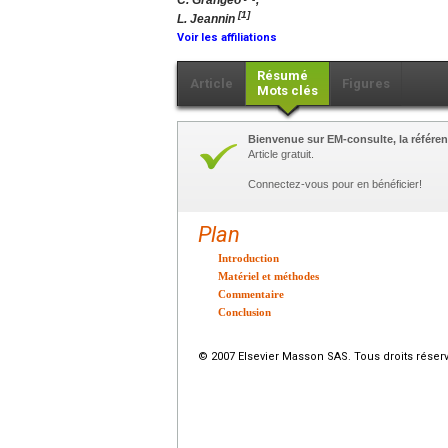
C. Grangeo
,
[1]
L. Jeannin
Voir les affiliations
Résumé
Article
Figures
Mots clés
Bienvenue sur EM-consulte, la référen
Article gratuit.
Connectez-vous pour en bénéficier!
Plan
Introduction
Matériel et méthodes
Commentaire
Conclusion
© 2007 Elsevier Masson SAS. Tous droits réser