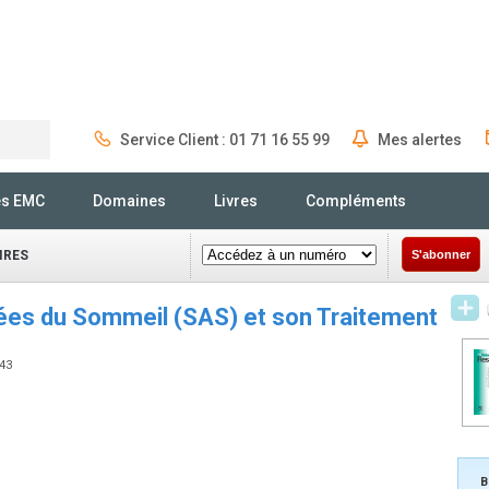
Service Client : 01 71 16 55 99
Mes alertes
Rechercher
és EMC
Domaines
Livres
Compléments
IRES
S'abonner
es du Sommeil (SAS) et son Traitement
143
B