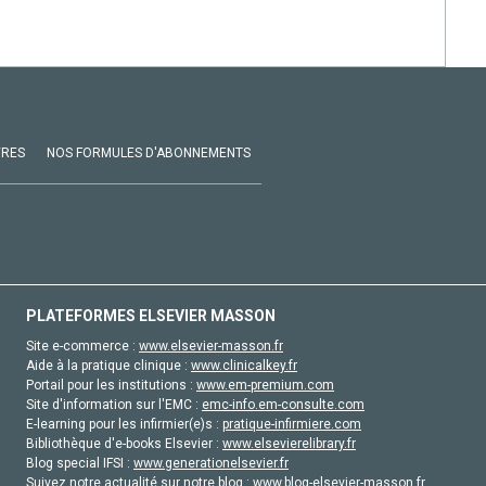
VRES
NOS FORMULES D'ABONNEMENTS
PLATEFORMES ELSEVIER MASSON
Site e-commerce :
www.elsevier-masson.fr
Aide à la pratique clinique :
www.clinicalkey.fr
Portail pour les institutions :
www.em-premium.com
Site d'information sur l'EMC :
emc-info.em-consulte.com
E-learning pour les infirmier(e)s :
pratique-infirmiere.com
Bibliothèque d'e-books Elsevier :
www.elsevierelibrary.fr
Blog special IFSI :
www.generationelsevier.fr
Suivez notre actualité sur notre blog :
www.blog-elsevier-masson.fr