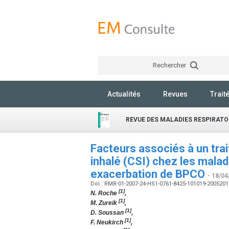
Rechercher
Actualités
Revues
Trait
REVUE DES MALADIES RESPIRATO
Facteurs associés à un tra
inhalé (CSI) chez les mala
exacerbation de BPCO
- 18/04
Doi : RMR-01-2007-24-HS1-0761-8425-101019-200520
[1]
N. Roche
,
[1]
M. Zureik
,
[1]
D. Soussan
,
[1]
F. Neukirch
,