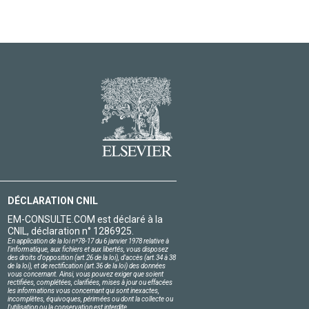
DÉCLARATION CNIL
EM-CONSULTE.COM est déclaré à la
CNIL, déclaration n° 1286925.
En application de la loi nº78-17 du 6 janvier 1978 relative à
l'informatique, aux fichiers et aux libertés, vous disposez
des droits d'opposition (art.26 de la loi), d'accès (art.34 à 38
de la loi), et de rectification (art.36 de la loi) des données
vous concernant. Ainsi, vous pouvez exiger que soient
rectifiées, complétées, clarifiées, mises à jour ou effacées
les informations vous concernant qui sont inexactes,
incomplètes, équivoques, périmées ou dont la collecte ou
l'utilisation ou la conservation est interdite.