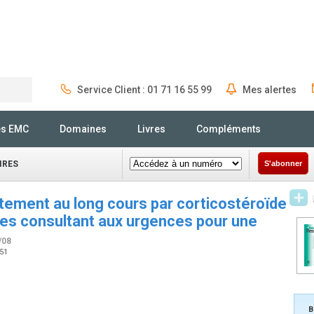
Service Client : 01 71 16 55 99
Mes alertes
Rechercher
és EMC
Domaines
Livres
Compléments
IRES
S'abonner
itement au long cours par corticostéroïde
des consultant aux urgences pour une
/08
151
B