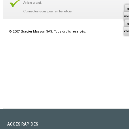
Article gratuit.
c
Connectez-vous pour en bénéficier!
vo
co
© 2007 Elsevier Masson SAS. Tous droits réservés.
ACCÈS RAPIDES