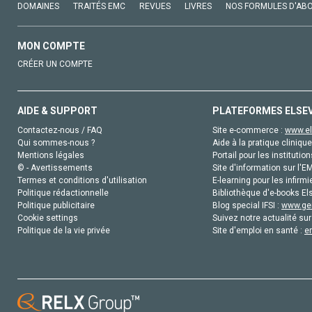
DOMAINES
TRAITÉS EMC
REVUES
LIVRES
NOS FORMULES D'AB
MON COMPTE
CRÉER UN COMPTE
AIDE & SUPPORT
PLATEFORMES ELSE
Contactez-nous / FAQ
Site e-commerce :
www.el
Qui sommes-nous ?
Aide à la pratique clinique
Mentions légales
Portail pour les institution
© - Avertissements
Site d'information sur l'E
Termes et conditions d'utilisation
E-learning pour les infirmi
Politique rédactionnelle
Bibliothèque d'e-books Els
Politique publicitaire
Blog special IFSI :
www.gen
Cookie settings
Suivez notre actualité sur
Politique de la vie privée
Site d'emploi en santé :
e