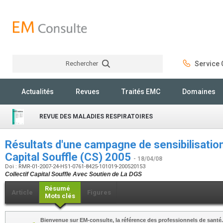
Rechercher
Service C
Rechercher
Actualités
Revues
Traités EMC
Domaines
REVUE DES MALADIES RESPIRATOIRES
Résultats d'une campagne de sensibilisation
Capital Souffle (CS) 2005
- 18/04/08
Doi : RMR-01-2007-24-HS1-0761-8425-101019-200520153
Collectif Capital Souffle Avec Soutien de La DGS
Résumé
Article
Figures
Mots clés
Bienvenue sur EM-consulte, la référence des professionnels de santé.