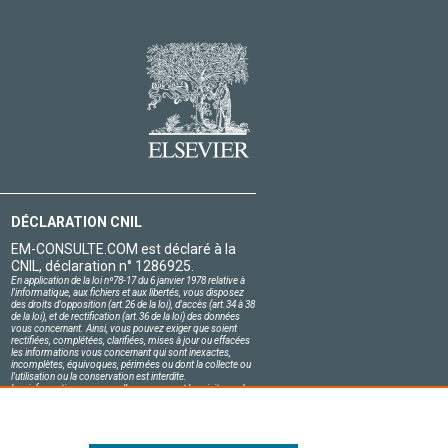
DÉCLARATION CNIL
EM-CONSULTE.COM est déclaré à la
CNIL, déclaration n° 1286925.
En application de la loi nº78-17 du 6 janvier 1978 relative à
l'informatique, aux fichiers et aux libertés, vous disposez
des droits d'opposition (art.26 de la loi), d'accès (art.34 à 38
de la loi), et de rectification (art.36 de la loi) des données
vous concernant. Ainsi, vous pouvez exiger que soient
rectifiées, complétées, clarifiées, mises à jour ou effacées
les informations vous concernant qui sont inexactes,
incomplètes, équivoques, périmées ou dont la collecte ou
l'utilisation ou la conservation est interdite.
Les informations personnelles concernant les visiteurs de
notre site, y compris leur identité, sont confidentielles.
Le responsable du site s'engage sur l'honneur à respecter
les conditions légales de confidentialité applicables en
France et à ne pas divulguer ces informations à des tiers.