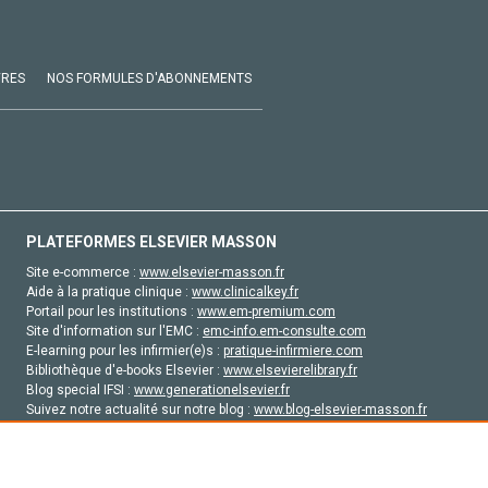
VRES
NOS FORMULES D'ABONNEMENTS
PLATEFORMES ELSEVIER MASSON
Site e-commerce :
www.elsevier-masson.fr
Aide à la pratique clinique :
www.clinicalkey.fr
Portail pour les institutions :
www.em-premium.com
Site d'information sur l'EMC :
emc-info.em-consulte.com
E-learning pour les infirmier(e)s :
pratique-infirmiere.com
Bibliothèque d'e-books Elsevier :
www.elsevierelibrary.fr
Blog special IFSI :
www.generationelsevier.fr
Suivez notre actualité sur notre blog :
www.blog-elsevier-masson.fr
Site d'emploi en santé :
emploisante.com