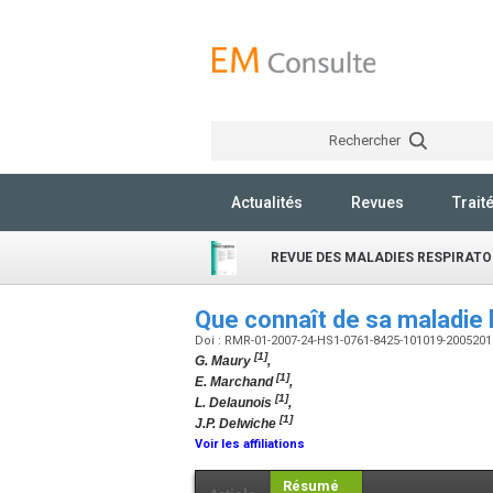
Rechercher
Actualités
Revues
Trait
REVUE DES MALADIES RESPIRATO
Que connaît de sa maladie 
Doi : RMR-01-2007-24-HS1-0761-8425-101019-200520
[1]
G. Maury
,
[1]
E. Marchand
,
[1]
L. Delaunois
,
[1]
J.P. Delwiche
Voir les affiliations
Résumé