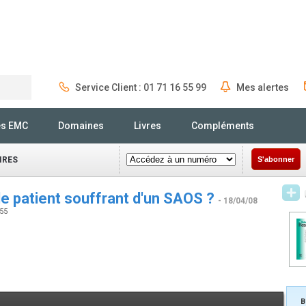
Service Client : 01 71 16 55 99
Mes alertes
Rechercher
és EMC
Domaines
Livres
Compléments
IRES
S'abonner
le patient souffrant d'un SAOS ?
- 18/04/08
155
B