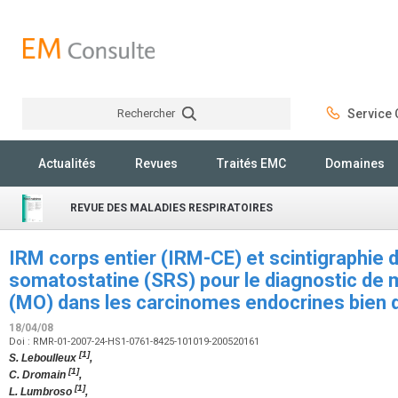
Rechercher
Service C
Rechercher
Actualités
Revues
Traités EMC
Domaines
REVUE DES MALADIES RESPIRATOIRES
IRM corps entier (IRM-CE) et scintigraphie 
somatostatine (SRS) pour le diagnostic de
(MO) dans les carcinomes endocrines bien 
18/04/08
Doi : RMR-01-2007-24-HS1-0761-8425-101019-200520161
[1]
S. Leboulleux
,
[1]
C. Dromain
,
[1]
L. Lumbroso
,