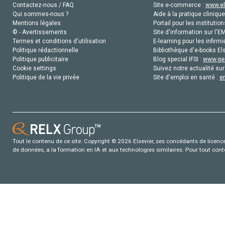
Contactez-nous / FAQ
Site e-commerce :
www.el
Qui sommes-nous ?
Aide à la pratique clinique
Mentions légales
Portail pour les institution
© - Avertissements
Site d'information sur l'E
Termes et conditions d'utilisation
E-learning pour les infirmi
Politique rédactionnelle
Bibliothèque d'e-books Els
Politique publicitaire
Blog special IFSI :
www.gen
Cookie settings
Suivez notre actualité sur
Politique de la vie privée
Site d'emploi en santé :
e
Tout le contenu de ce site: Copyright © 2026 Elsevier, ses concédants de licence e
de données, a la formation en IA et aux technologies similaires. Pour tout con