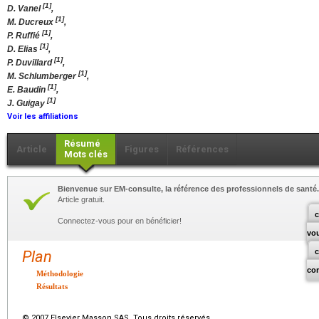
[1]
D. Vanel
,
[1]
M. Ducreux
,
[1]
P. Ruffié
,
[1]
D. Elias
,
[1]
P. Duvillard
,
[1]
M. Schlumberger
,
[1]
E. Baudin
,
[1]
J. Guigay
Voir les affiliations
Résumé
Article
Figures
Références
Mots clés
Bienvenue sur EM-consulte, la référence des professionnels de santé.
Article gratuit.
c
Connectez-vous pour en bénéficier!
vo
Plan
co
Méthodologie
Résultats
© 2007 Elsevier Masson SAS. Tous droits réservés.