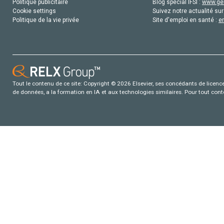
Politique publicitaire
Blog special IFSI :
www.gen
Cookie settings
Suivez notre actualité sur
Politique de la vie privée
Site d'emploi en santé :
e
Tout le contenu de ce site: Copyright © 2026 Elsevier, ses concédants de licence e
de données, a la formation en IA et aux technologies similaires. Pour tout con