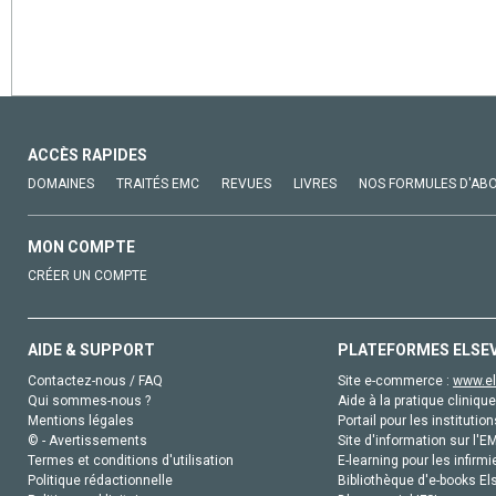
ACCÈS RAPIDES
DOMAINES
TRAITÉS EMC
REVUES
LIVRES
NOS FORMULES D'AB
MON COMPTE
CRÉER UN COMPTE
AIDE & SUPPORT
PLATEFORMES ELSE
Contactez-nous / FAQ
Site e-commerce :
www.el
Qui sommes-nous ?
Aide à la pratique clinique
Mentions légales
Portail pour les institution
© - Avertissements
Site d'information sur l'E
Termes et conditions d'utilisation
E-learning pour les infirmi
Politique rédactionnelle
Bibliothèque d'e-books Els