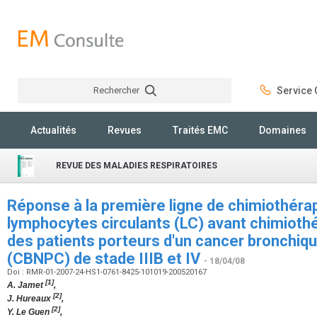
Rechercher
Service C
Rechercher
Actualités
Revues
Traités EMC
Domaines
REVUE DES MALADIES RESPIRATOIRES
Réponse à la première ligne de chimiothéra
lymphocytes circulants (LC) avant chimioth
des patients porteurs d'un cancer bronchique
(CBNPC) de stade IIIB et IV
- 18/04/08
Doi : RMR-01-2007-24-HS1-0761-8425-101019-200520167
[1]
A. Jamet
,
[2]
J. Hureaux
,
[2]
Y. Le Guen
,