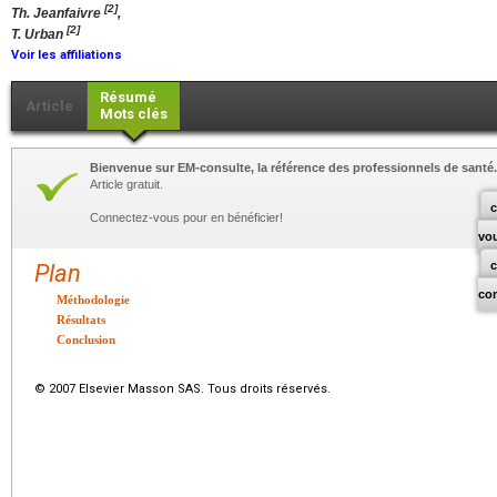
[2]
Th. Jeanfaivre
,
[2]
T. Urban
Voir les affiliations
Résumé
Article
Mots clés
Bienvenue sur EM-consulte, la référence des professionnels de santé.
Article gratuit.
c
Connectez-vous pour en bénéficier!
vo
Plan
co
Méthodologie
Résultats
Conclusion
© 2007 Elsevier Masson SAS. Tous droits réservés.