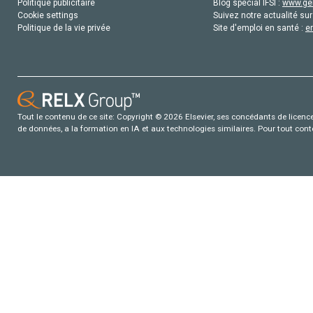
Politique publicitaire
Blog special IFSI :
www.gen
Cookie settings
Suivez notre actualité sur
Politique de la vie privée
Site d'emploi en santé :
e
Tout le contenu de ce site: Copyright © 2026 Elsevier, ses concédants de licence e
de données, a la formation en IA et aux technologies similaires. Pour tout con