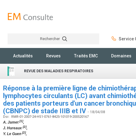
Rechercher
Service C
Rechercher
Actualités
Revues
Traités EMC
Domaines
REVUE DES MALADIES RESPIRATOIRES
Réponse à la première ligne de chimiothéra
lymphocytes circulants (LC) avant chimioth
des patients porteurs d'un cancer bronchique
(CBNPC) de stade IIIB et IV
- 18/04/08
Doi : RMR-01-2007-24-HS1-0761-8425-101019-200520167
[1]
A. Jamet
,
[2]
J. Hureaux
,
[2]
Y. Le Guen
,