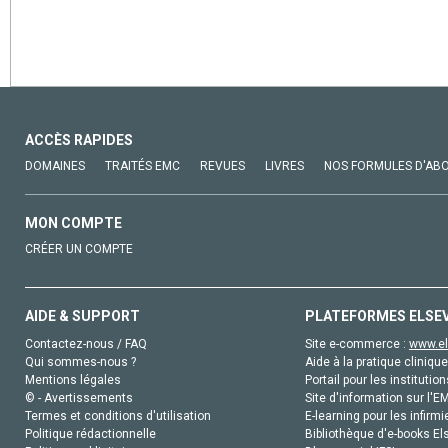
ACCÈS RAPIDES
DOMAINES
TRAITÉS EMC
REVUES
LIVRES
NOS FORMULES D'AB
MON COMPTE
CRÉER UN COMPTE
AIDE & SUPPORT
PLATEFORMES ELSE
Contactez-nous / FAQ
Site e-commerce :
www.el
Qui sommes-nous ?
Aide à la pratique clinique
Mentions légales
Portail pour les institution
© - Avertissements
Site d'information sur l'E
Termes et conditions d'utilisation
E-learning pour les infirmi
Politique rédactionnelle
Bibliothèque d'e-books Els