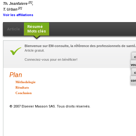
[2]
Th. Jeanfaivre
,
[2]
T. Urban
Voir les affiliations
Résumé
Article
Mots clés
Bienvenue sur EM-consulte, la référence des professionnels de santé.
Article gratuit.
c
Connectez-vous pour en bénéficier!
vo
Plan
co
Méthodologie
Résultats
Conclusion
© 2007 Elsevier Masson SAS. Tous droits réservés.