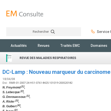
Rechercher
Service C
Rechercher
Actualités
Revues
Traités EMC
Domaines
REVUE DES MALADIES RESPIRATOIRES
DC-Lamp : Nouveau marqueur du carcinome b
18/04/08
Doi : RMR-01-2007-24-HS1-0761-8425-101019-200520182
[1]
N. Freymond
,
[2]
S. Lebecque
,
[1]
G. Devouassoux
,
[3]
A. Risler
,
[4]
B. Guibert
,
[2]