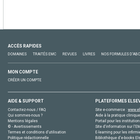
ACCÈS RAPIDES
DOMAINES
TRAITÉS EMC
REVUES
LIVRES
NOS FORMULES D'AB
MON COMPTE
CRÉER UN COMPTE
AIDE & SUPPORT
PLATEFORMES ELSE
Contactez-nous / FAQ
Site e-commerce :
www.el
Qui sommes-nous ?
Aide à la pratique clinique
Mentions légales
Portail pour les institution
© - Avertissements
Site d'information sur l'E
Termes et conditions d'utilisation
E-learning pour les infirmi
Politique rédactionnelle
Bibliothèque d'e-books Els