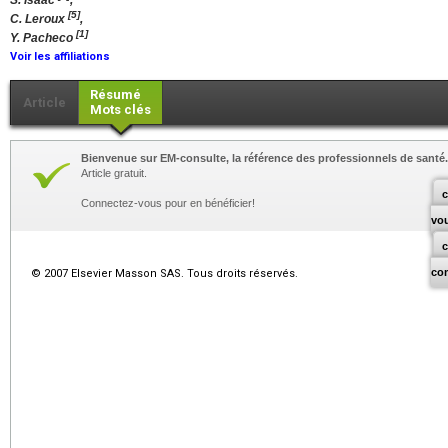
S. Isaac
,
[5]
C. Leroux
,
[1]
Y. Pacheco
Voir les affiliations
Résumé
Article
Mots clés
Bienvenue sur EM-consulte, la référence des professionnels de santé.
Article gratuit.
c
Connectez-vous pour en bénéficier!
vo
co
© 2007 Elsevier Masson SAS. Tous droits réservés.